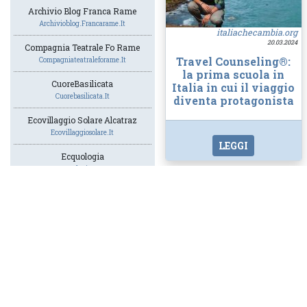
Archivio Blog Franca Rame
Archivioblog.francarame.it
italiachecambia.org
20.03.2024
Compagnia Teatrale Fo Rame
Travel Counseling®:
Compagniateatraleforame.it
la prima scuola in
CuoreBasilicata
Italia in cui il viaggio
Cuorebasilicata.it
diventa protagonista
Ecovillaggio Solare Alcatraz
Ecovillaggiosolare.it
LEGGI
Ecquologia
Ecquologia.com
francesca lippi
Ilmiogiornale.org
Gela Le Radici Del Futuro
Gelaleradicidelfuturo.com
Gruppo Atlantide
Gruppoatlantide.it
cuorebasilicata.it
18.03.2024
Imperatore Consulting