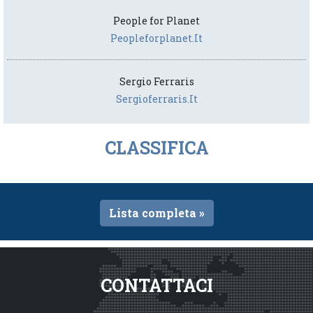
People for Planet
Peopleforplanet.it
Sergio Ferraris
Sergioferraris.it
CLASSIFICA
Lista completa »
CONTATTACI