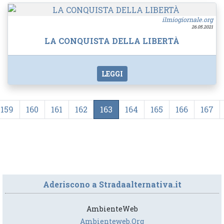
ilmiogiornale.org
26.05.2021
LA CONQUISTA DELLA LIBERTÀ
LEGGI
159
160
161
162
163
164
165
166
167
Aderiscono a Stradaalternativa.it
AmbienteWeb
Ambienteweb.org