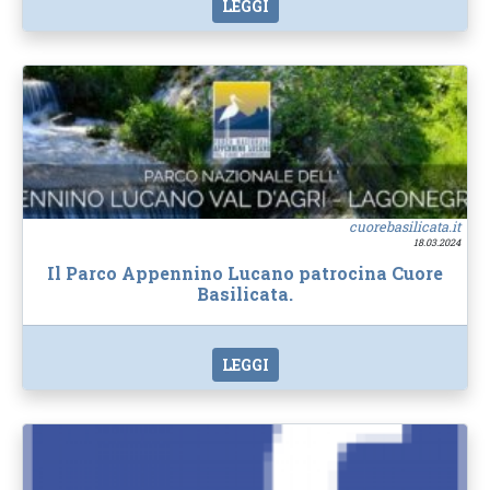
LEGGI
cuorebasilicata.it
18.03.2024
Il Parco Appennino Lucano patrocina Cuore
Basilicata.
LEGGI