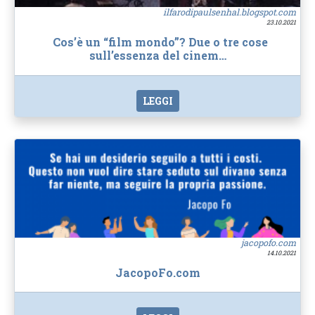
ilfarodipaulsenhal.blogspot.com
23.10.2021
Cos’è un “film mondo”? Due o tre cose
sull’essenza del cinem…
LEGGI
jacopofo.com
14.10.2021
JacopoFo.com