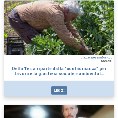
italiachecambia.org
28.05.2021
Della Terra riparte dalla “contadinanza” per
favorire la giustizia sociale e ambiental…
LEGGI