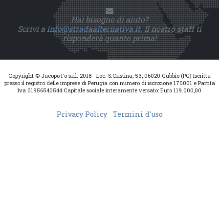
Hai bisogno di aiuto?
Scrivi a
info@stradaalternativa.it
. Il nostro staff ti
risponderà quanto prima!
Copyright © Jacopo Fo s.r.l. 2018 - Loc. S.Cristina, 53, 06020 Gubbio (PG) Iscritta
presso il registro delle imprese di Perugia con numero di iscrizione 170001 e Partita
Iva 01956540544 Capitale sociale interamente versato: Euro 119.000,00
Privacy Policy
Termini d'uso