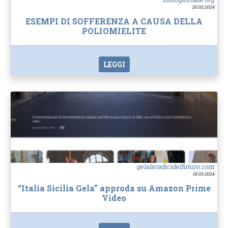
20.03.2024
ESEMPI DI SOFFERENZA A CAUSA DELLA
POLIOMIELITE
LEGGI
gelaleradicidelfuturo.com
18.03.2024
“Italia Sicilia Gela” approda su Amazon Prime
Video