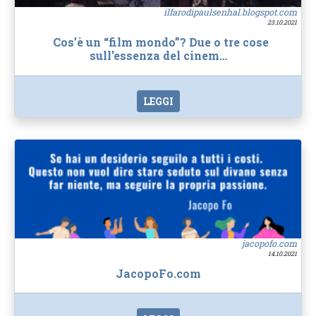
ilfarodipaulsenhal.blogspot.com
23.10.2021
Cos’è un “film mondo”? Due o tre cose
sull’essenza del cinem…
LEGGI
jacopofo.com
14.10.2021
JacopoFo.com