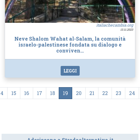
italiachecambia.org
13.11.2023
Neve Shalom Wahat al-Salam, la comunità
israelo-palestinese fondata su dialogo e
conviven…
LEGGI
14
15
16
17
18
19
20
21
22
23
24
Aderiscono a Stradaalternativa.it