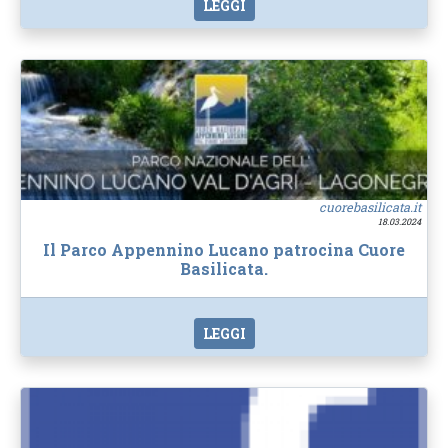
LEGGI
cuorebasilicata.it
18.03.2024
Il Parco Appennino Lucano patrocina Cuore
Basilicata.
LEGGI