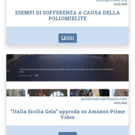
20.03.2024
ESEMPI DI SOFFERENZA A CAUSA DELLA
POLIOMIELITE
LEGGI
gelaleradicidelfuturo.com
18.03.2024
“Italia Sicilia Gela” approda su Amazon Prime
Video