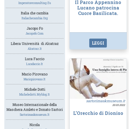
Il Parco Appennino
Imperatoreconsulting.eu
Lucano patrocina
Cuore Basilicata.
Italia che cambia
Italiachecambia.org
Jacopo Fo
Jacopofo.com
LEGGI
Libera Università di Alcatraz
Alcatraz.it
Luca Faccio
Lucafaccio.it
Mario Pirovano
Mariopirovano.it
Michele Dotti
Micheledotti.myblog.it
sartorimaskmuseum.it
Museo Internazionale della
20.03.2022
Maschera Amleto e Donato Sartori
L’Orecchio di Dioniso
Sartorimaskmuseum.it
Nicola