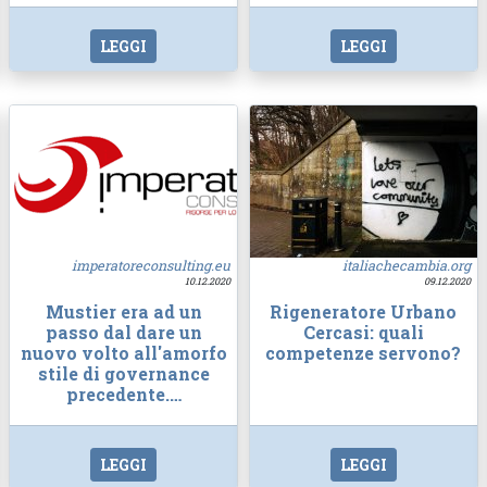
LEGGI
LEGGI
imperatoreconsulting.eu
italiachecambia.org
10.12.2020
09.12.2020
Mustier era ad un
Rigeneratore Urbano
passo dal dare un
Cercasi: quali
nuovo volto all'amorfo
competenze servono?
stile di governance
precedente.…
LEGGI
LEGGI