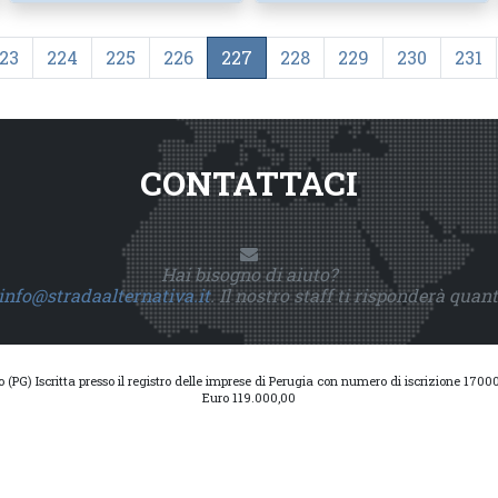
23
224
225
226
227
228
229
230
231
CONTATTACI
Hai bisogno di aiuto?
info@stradaalternativa.it
. Il nostro staff ti risponderà quan
io (PG) Iscritta presso il registro delle imprese di Perugia con numero di iscrizione 17
Euro 119.000,00