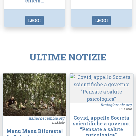
cinem…
LEGGI
LEGGI
ULTIME NOTIZIE
ilmiogiornale.org
11.12.2020
Covid, appello Società
italiachecambia.org
scientifiche a governo:
11.12.2020
“Pensate a salute
Manu Manu Riforesta!
psicologica”