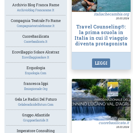
Archivio Blog Franca Rame
Archivioblog.francarame.it
italiachecambia.org
20.03.2024
Compagnia Teatrale Fo Rame
Travel Counseling®:
Compagniateatraleforame.it
la prima scuola in
CuoreBasilicata
Italia in cui il viaggio
Cuorebasilicata.it
diventa protagonista
Ecovillaggio Solare Alcatraz
Ecovillaggiosolare.it
LEGGI
Ecquologia
Ecquologia.com
francesca lippi
Ilmiogiornale.org
Gela Le Radici Del Futuro
Gelaleradicidelfuturo.com
Gruppo Atlantide
Gruppoatlantide.it
cuorebasilicata.it
18.03.2024
Imperatore Consulting