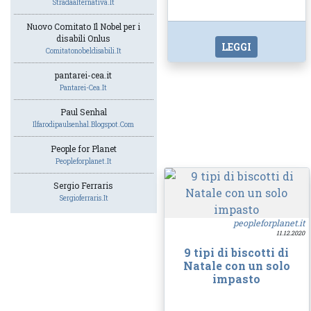
Stradaalternativa.it
Nuovo Comitato Il Nobel per i
disabili Onlus
LEGGI
Comitatonobeldisabili.it
pantarei-cea.it
Pantarei-Cea.it
Paul Senhal
Ilfarodipaulsenhal.blogspot.com
People for Planet
Peopleforplanet.it
Sergio Ferraris
Sergioferraris.it
peopleforplanet.it
11.12.2020
9 tipi di biscotti di
Natale con un solo
impasto