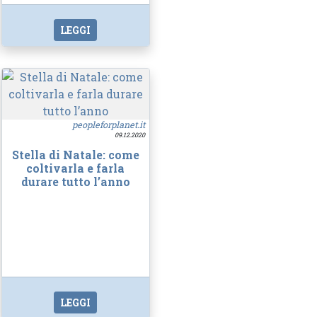
LEGGI
peopleforplanet.it
09.12.2020
Stella di Natale: come
coltivarla e farla
durare tutto l’anno
LEGGI