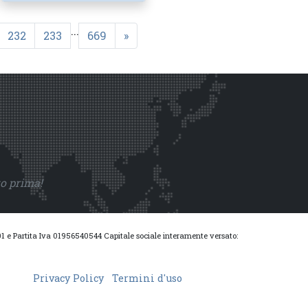
...
232
233
669
»
to prima!
0001 e Partita Iva 01956540544 Capitale sociale interamente versato:
Privacy Policy
Termini d'uso