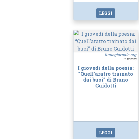
LEGGI
ilmiogiornale.org
10.12.2020
I giovedì della poesia:
“Quell’aratro trainato
dai buoi” di Bruno
Guidotti
LEGGI