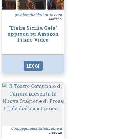
gelaleradicidelfuturo.com
18.03.2024
“Italia Sicilia Gela”
approda su Amazon
Prime Video
LEGGI
compagniateatraleforame.it
07.06.2023