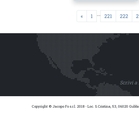
...
«
1
221
222
2
Scrivi a
Copyright © Jacopo Fo s.r.l. 2018 - Loc. S.Cristina, 53, 06020 Gubb