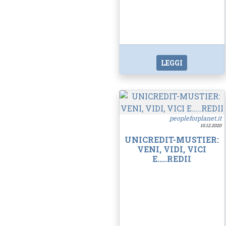
LEGGI
peopleforplanet.it
10.12.2020
UNICREDIT-MUSTIER:
VENI, VIDI, VICI
E…..REDII