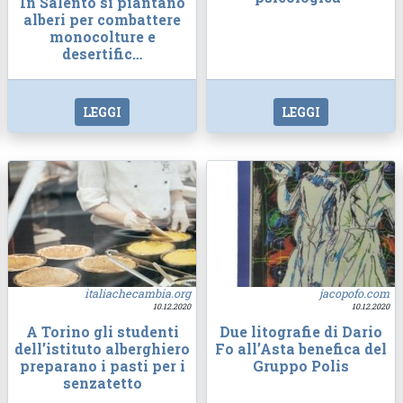
In Salento si piantano
alberi per combattere
monocolture e
desertific…
LEGGI
LEGGI
italiachecambia.org
jacopofo.com
10.12.2020
10.12.2020
A Torino gli studenti
Due litografie di Dario
dell’istituto alberghiero
Fo all’Asta benefica del
preparano i pasti per i
Gruppo Polis
senzatetto