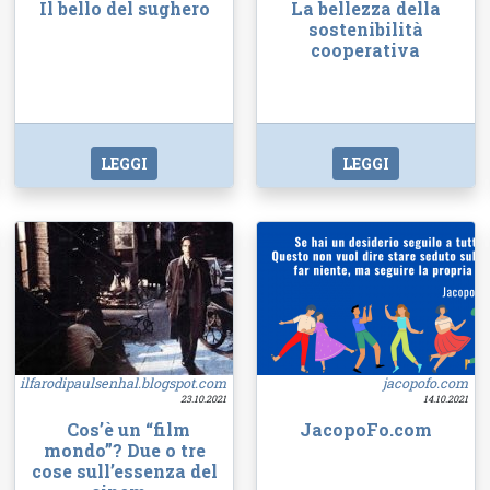
Il bello del sughero
La bellezza della
sostenibilità
cooperativa
LEGGI
LEGGI
ilfarodipaulsenhal.blogspot.com
jacopofo.com
23.10.2021
14.10.2021
Cos’è un “film
JacopoFo.com
mondo”? Due o tre
cose sull’essenza del