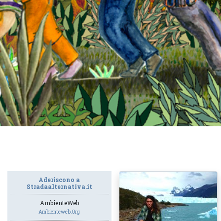
Aderiscono a
Stradaalternativa.it
AmbienteWeb
Ambienteweb.org