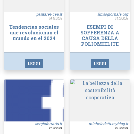
pantarei-cea.it
ilmiogiornale.org
20.03.2024
20.03.2024
Tendencias sociales
ESEMPI DI
que revolucionan el
SOFFERENZA A
mundo en el 2024
CAUSA DELLA
POLIOMIELITE
LEGGI
LEGGI
sergioferraris.it
micheledotti.myblog.it
27.02.2024
25.02.2024