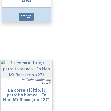
Etica
LEGGI
italiachecambia.org
10.12.2020
La corsa al litio, il
petrolio bianco – Io
Non Mi Rassegno #271