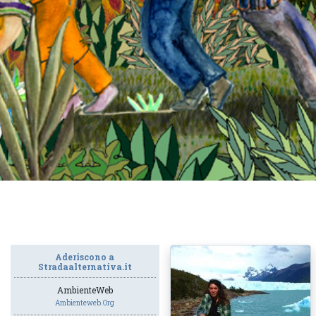
Aderiscono a
Stradaalternativa.it
AmbienteWeb
Ambienteweb.org