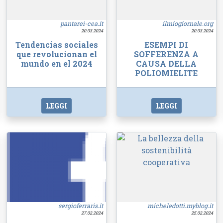
pantarei-cea.it
ilmiogiornale.org
20.03.2024
20.03.2024
Tendencias sociales
ESEMPI DI
que revolucionan el
SOFFERENZA A
mundo en el 2024
CAUSA DELLA
POLIOMIELITE
LEGGI
LEGGI
sergioferraris.it
micheledotti.myblog.it
27.02.2024
25.02.2024