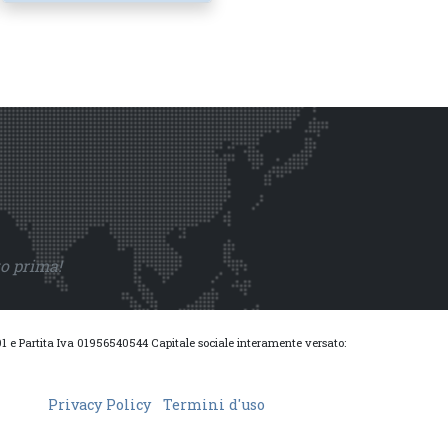
to prima!
0001 e Partita Iva 01956540544 Capitale sociale interamente versato:
Privacy Policy
Termini d'uso