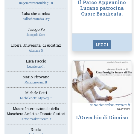
Il Parco Appennino
Imperatoreconsulting.eu
Lucano patrocina
Cuore Basilicata.
Italia che cambia
Italiachecambia.org
Jacopo Fo
Jacopofo.com
LEGGI
Libera Università di Alcatraz
Alcatraz.it
Luca Faccio
Lucafaccio.it
Mario Pirovano
Mariopirovano.it
Michele Dotti
Micheledotti.myblog.it
sartorimaskmuseum.it
Museo Internazionale della
20.03.2022
Maschera Amleto e Donato Sartori
L’Orecchio di Dioniso
Sartorimaskmuseum.it
Nicola