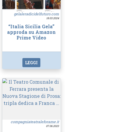
gelaleradicidelfuturo.com
18.03.2024
“Italia Sicilia Gela”
approda su Amazon
Prime Video
LEGGI
compagniateatraleforame.it
07.06.2023