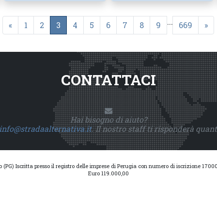
...
«
1
2
3
4
5
6
7
8
9
669
»
CONTATTACI
Hai bisogno di aiuto?
info@stradaalternativa.it
. Il nostro staff ti risponderà quan
io (PG) Iscritta presso il registro delle imprese di Perugia con numero di iscrizione 17
Euro 119.000,00