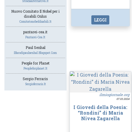
Stradaalternativa.it
Nuovo Comitato Il Nobel per i
disabili Onlus
LEGGI
Comitatonobeldisabili.it
pantarei-cea.it
Pantarei-Cea.it
Paul Senhal
Ilfarodipaulsenhal.blogspot.com
People for Planet
Peopleforplanet.it
Sergio Ferraris
Sergioferraris.it
ilmiogiornale.org
07.03.2024
I Giovedì della Poesia:
“Rondini” di Maria
Nivea Zagarella