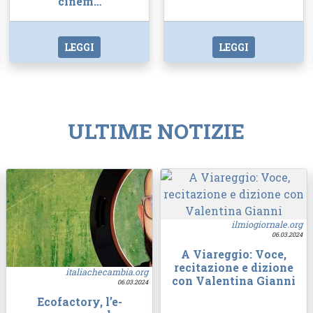
cinem…
LEGGI
LEGGI
ULTIME NOTIZIE
ilmiogiornale.org
06.03.2024
A Viareggio: Voce,
recitazione e dizione
italiachecambia.org
con Valentina Gianni
06.03.2024
Ecofactory, l’e-