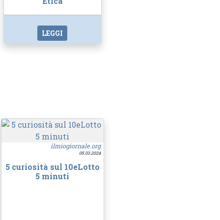
Etica
LEGGI
ilmiogiornale.org
05.03.2024
5 curiosità sul 10eLotto
5 minuti