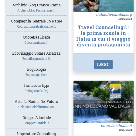
Archivio Blog Franca Rame
Archivioblog.francarame.it
italiachecambia.org
20.03.2024
Compagnia Teatrale Fo Rame
Travel Counseling®:
Compagniateatraleforame.it
la prima scuola in
CuoreBasilicata
Italia in cui il viaggio
Cuorebasilicata.it
diventa protagonista
Ecovillaggio Solare Alcatraz
Ecovillaggiosolare.it
LEGGI
Ecquologia
Ecquologia.com
francesca lippi
Ilmiogiornale.org
Gela Le Radici Del Futuro
Gelaleradicidelfuturo.com
Gruppo Atlantide
Gruppoatlantide.it
cuorebasilicata.it
18.03.2024
Imperatore Consulting