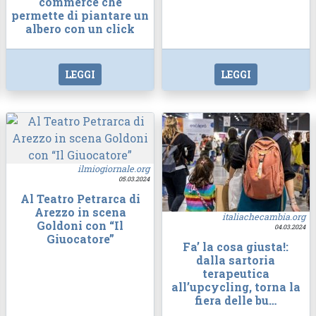
commerce che
permette di piantare un
albero con un click
LEGGI
LEGGI
ilmiogiornale.org
05.03.2024
Al Teatro Petrarca di
Arezzo in scena
italiachecambia.org
Goldoni con “Il
04.03.2024
Giuocatore”
Fa’ la cosa giusta!:
dalla sartoria
terapeutica
all’upcycling, torna la
fiera delle bu…