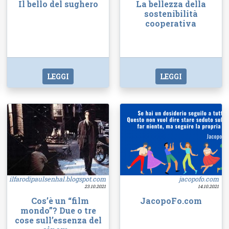
Il bello del sughero
La bellezza della
sostenibilità
cooperativa
LEGGI
LEGGI
ilfarodipaulsenhal.blogspot.com
jacopofo.com
23.10.2021
14.10.2021
Cos’è un “film
JacopoFo.com
mondo”? Due o tre
cose sull’essenza del