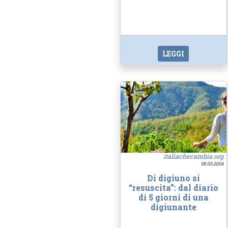
LEGGI
italiachecambia.org
05.03.2024
Di digiuno si
“resuscita”: dal diario
di 5 giorni di una
digiunante