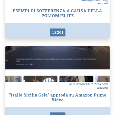
20.03.2024
ESEMPI DI SOFFERENZA A CAUSA DELLA
POLIOMIELITE
LEGGI
gelaleradicidelfuturo.com
18.03.2024
“Italia Sicilia Gela” approda su Amazon Prime
Video