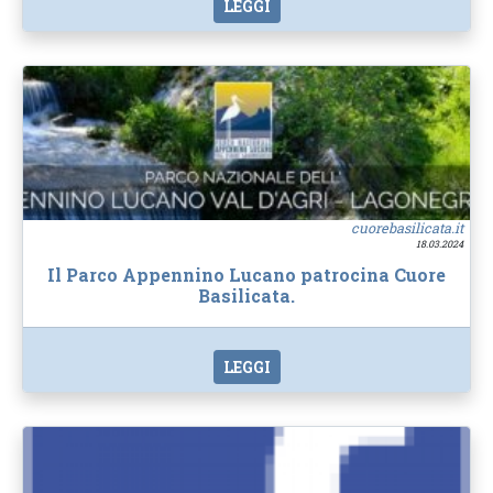
LEGGI
cuorebasilicata.it
18.03.2024
Il Parco Appennino Lucano patrocina Cuore
Basilicata.
LEGGI