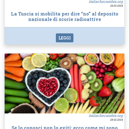
italiachecambia.org
29.02.2024
La Tuscia si mobilita per dire “no” al deposito
nazionale di scorie radioattive
LEGGI
italiachecambia.org
28.02.2024
Se lo conosci non lo eviti: ecco come mi sono