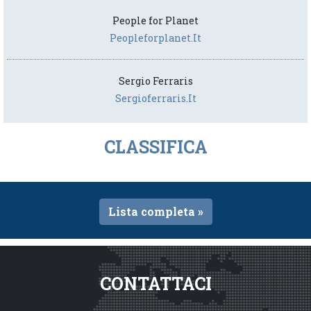
People for Planet
Peopleforplanet.it
Sergio Ferraris
Sergioferraris.it
CLASSIFICA
Lista completa »
CONTATTACI