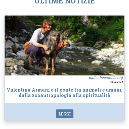
ULTIME NOTIZIE
italiachecambia.org
01.03.2024
Valentina Armani e il ponte fra animali e umani,
dalla zooantropologia alla spiritualità
LEGGI