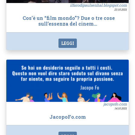
ilfarodipaulsenhal.blogspot.com
23.10.2021
Cos’è un “film mondo”? Due o tre cose
sull’essenza del cinem…
LEGGI
jacopofo.com
14.10.2021
JacopoFo.com