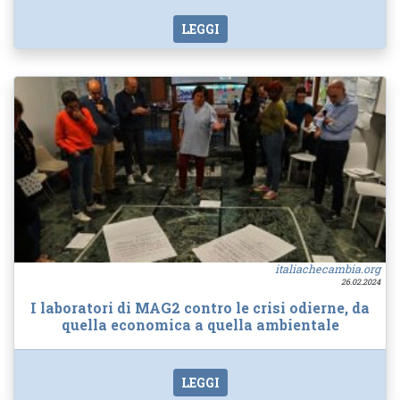
LEGGI
italiachecambia.org
26.02.2024
I laboratori di MAG2 contro le crisi odierne, da
quella economica a quella ambientale
LEGGI