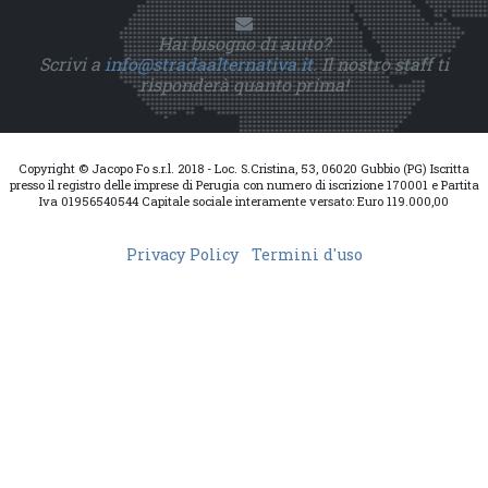
Hai bisogno di aiuto?
Scrivi a
info@stradaalternativa.it
. Il nostro staff ti
risponderà quanto prima!
Copyright © Jacopo Fo s.r.l. 2018 - Loc. S.Cristina, 53, 06020 Gubbio (PG) Iscritta
presso il registro delle imprese di Perugia con numero di iscrizione 170001 e Partita
Iva 01956540544 Capitale sociale interamente versato: Euro 119.000,00
Privacy Policy
Termini d'uso