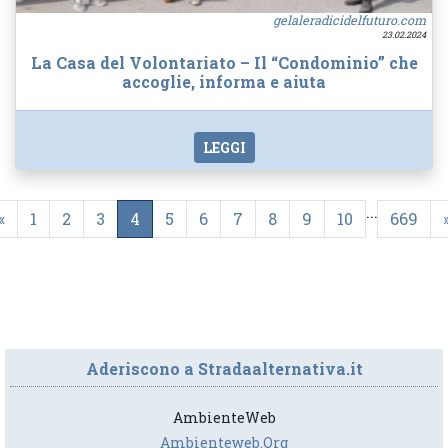
gelaleradicidelfuturo.com
23.02.2024
La Casa del Volontariato – Il “Condominio” che
accoglie, informa e aiuta
LEGGI
...
«
1
2
3
4
5
6
7
8
9
10
669
Aderiscono a Stradaalternativa.it
AmbienteWeb
Ambienteweb.org