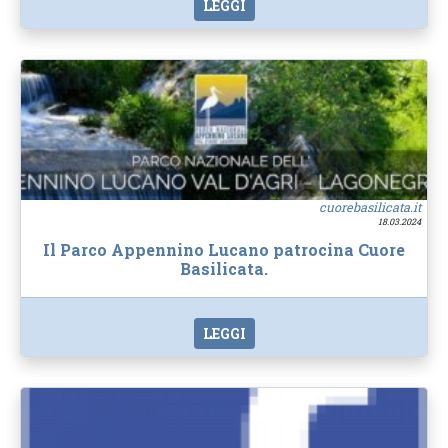
LEGGI
cuorebasilicata.it
18.03.2024
Il Parco Appennino Lucano patrocina Cuore
Basilicata.
LEGGI