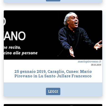
mariopirovano.it
05.01.2019
25 gennaio 2019, Caraglio, Cuneo: Mario
Pirovano in Lu Santo Jullare Francesco
LEGGI