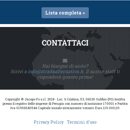
Lista completa »
CONTATTACI
Hai bisogno di aiuto?
Scrivi a
info@stradaalternativa.it
. Il nostro staff ti
risponderà quanto prima!
Copyright © Jacopo Fo s.r.l. 2018 - Loc. S.Cristina, 53, 06020 Gubbio (PG) Iscritta
presso il registro delle imprese di Perugia con numero di iscrizione 170001 e Partita
Iva 01956540544 Capitale sociale interamente versato: Euro 119.000,00
Privacy Policy
Termini d'uso