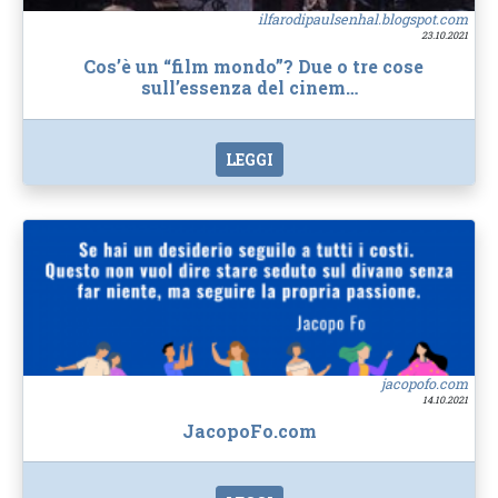
ilfarodipaulsenhal.blogspot.com
23.10.2021
Cos’è un “film mondo”? Due o tre cose
sull’essenza del cinem…
LEGGI
jacopofo.com
14.10.2021
JacopoFo.com