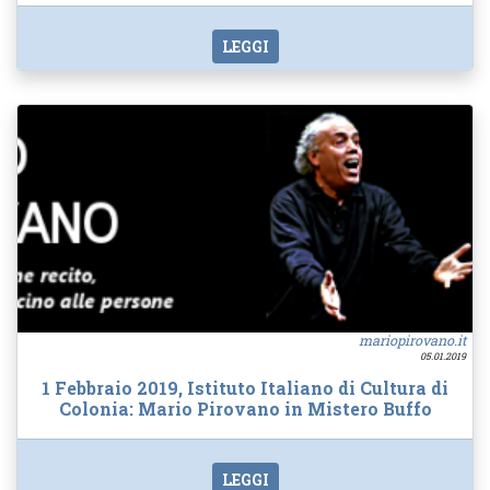
LEGGI
mariopirovano.it
05.01.2019
1 Febbraio 2019, Istituto Italiano di Cultura di
Colonia: Mario Pirovano in Mistero Buffo
LEGGI