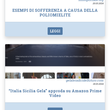
20.03.2024
ESEMPI DI SOFFERENZA A CAUSA DELLA
POLIOMIELITE
LEGGI
gelaleradicidelfuturo.com
18.03.2024
“Italia Sicilia Gela” approda su Amazon Prime
Video