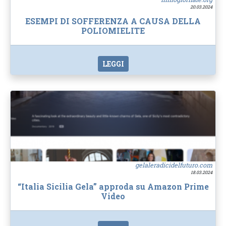
20.03.2024
ESEMPI DI SOFFERENZA A CAUSA DELLA
POLIOMIELITE
LEGGI
gelaleradicidelfuturo.com
18.03.2024
“Italia Sicilia Gela” approda su Amazon Prime
Video