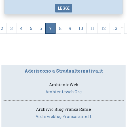
LEGGI
...
2
3
4
5
6
7
8
9
10
11
12
13
Aderiscono a Stradaalternativa.it
AmbienteWeb
Ambienteweb.org
Archivio Blog Franca Rame
Archivioblog.francarame.it