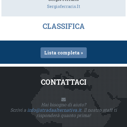
Sergioferraris.it
CLASSIFICA
Lista completa »
CONTATTACI
Hai bisogno di aiuto?
Scrivi a
info@stradaalternativa.it
. Il nostro staff ti
risponderà quanto prima!