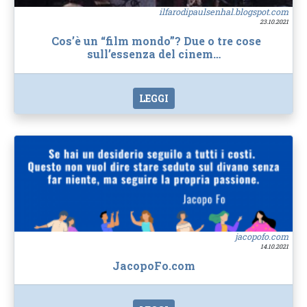
ilfarodipaulsenhal.blogspot.com
23.10.2021
Cos’è un “film mondo”? Due o tre cose
sull’essenza del cinem…
LEGGI
jacopofo.com
14.10.2021
JacopoFo.com