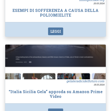
20.03.2024
ESEMPI DI SOFFERENZA A CAUSA DELLA
POLIOMIELITE
LEGGI
gelaleradicidelfuturo.com
18.03.2024
“Italia Sicilia Gela” approda su Amazon Prime
Video