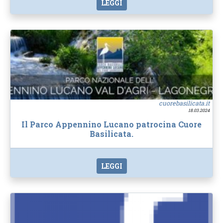
LEGGI
cuorebasilicata.it
18.03.2024
Il Parco Appennino Lucano patrocina Cuore
Basilicata.
LEGGI