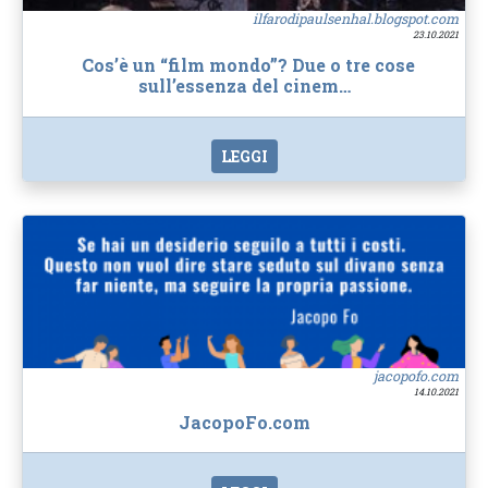
ilfarodipaulsenhal.blogspot.com
23.10.2021
Cos’è un “film mondo”? Due o tre cose
sull’essenza del cinem…
LEGGI
jacopofo.com
14.10.2021
JacopoFo.com