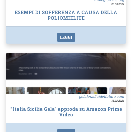
20.03.2024
ESEMPI DI SOFFERENZA A CAUSA DELLA
POLIOMIELITE
LEGGI
gelaleradicidelfuturo.com
18.03.2024
“Italia Sicilia Gela” approda su Amazon Prime
Video