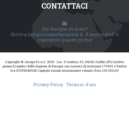
CONTATTACI
Hai bisogno di aiuto?
Scrivi a
info@stradaalternativa.it
. Il nostro staff ti
risponderà quanto prima!
Copyright © Jacopo Fo s.r.l. 2018 - Loc. S.Cristina, 53, 06020 Gubbio (PG) Iscritta
presso il registro delle imprese di Perugia con numero di iscrizione 170001 e Partita
Iva 01956540544 Capitale sociale interamente versato: Euro 119.000,00
Privacy Policy
Termini d'uso