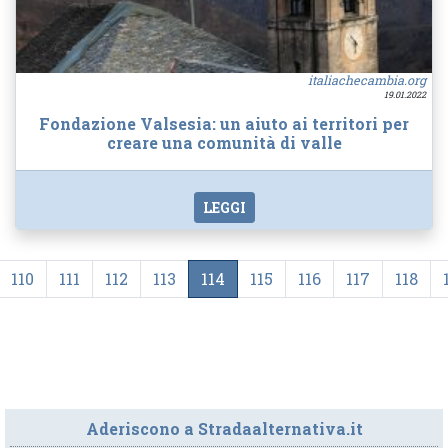
italiachecambia.org
19.01.2022
Fondazione Valsesia: un aiuto ai territori per
creare una comunità di valle
LEGGI
110
111
112
113
114
115
116
117
118
Aderiscono a Stradaalternativa.it