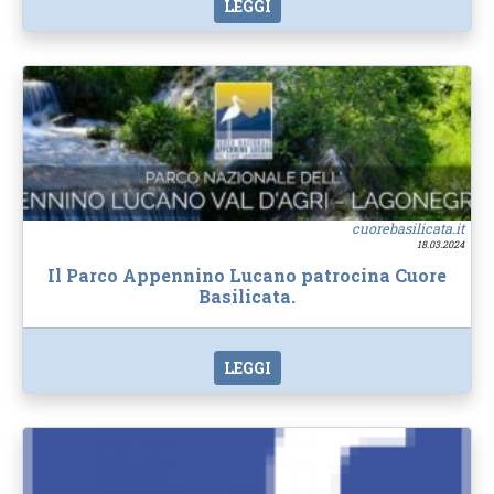
LEGGI
cuorebasilicata.it
18.03.2024
Il Parco Appennino Lucano patrocina Cuore
Basilicata.
LEGGI