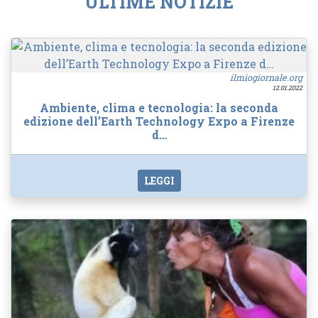
ULTIME NOTIZIE
ilmiogiornale.org
12.01.2022
Ambiente, clima e tecnologia: la seconda
edizione dell’Earth Technology Expo a Firenze
d…
LEGGI