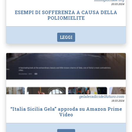
20.03.2024
ESEMPI DI SOFFERENZA A CAUSA DELLA
POLIOMIELITE
LEGGI
gelaleradicidelfuturo.com
18.03.2024
“Italia Sicilia Gela” approda su Amazon Prime
Video