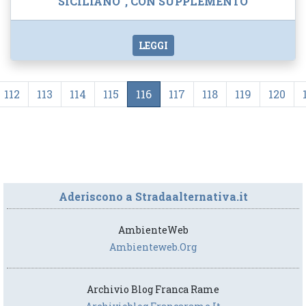
SICILIANO”, CON SUPPLEMENTO
LEGGI
112
113
114
115
116
117
118
119
120
Aderiscono a Stradaalternativa.it
AmbienteWeb
Ambienteweb.org
Archivio Blog Franca Rame