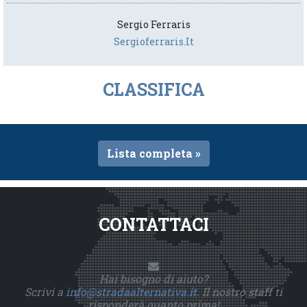
Sergio Ferraris
Sergioferraris.it
CLASSIFICA
Lista completa »
CONTATTACI
Hai bisogno di aiuto?
Scrivi a
info@stradaalternativa.it
. Il nostro staff ti
risponderà quanto prima!