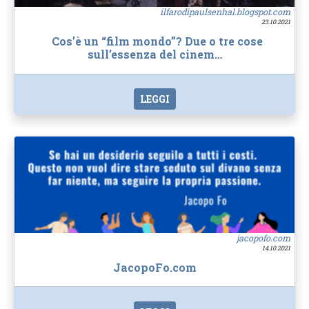
ilfarodipaulsenhal.blogspot.com
23.10.2021
Cos’è un “film mondo”? Due o tre cose
sull’essenza del cinem…
LEGGI
jacopofo.com
14.10.2021
JacopoFo.com