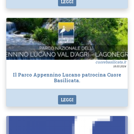
LEGGI
cuorebasilicata.it
18.03.2024
Il Parco Appennino Lucano patrocina Cuore
Basilicata.
LEGGI