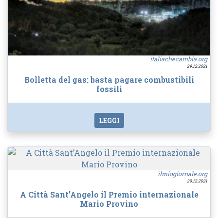
italiachecambia.org
29.12.2021
Bolletta del gas: basta pagare combustibili
fossili
LEGGI
ilmiogiornale.org
29.12.2021
A Città Sant’Angelo il Premio internazionale
Mario Provino