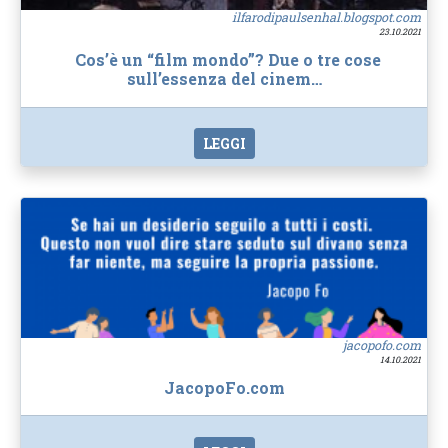
ilfarodipaulsenhal.blogspot.com
23.10.2021
Cos’è un “film mondo”? Due o tre cose
sull’essenza del cinem…
LEGGI
jacopofo.com
14.10.2021
JacopoFo.com