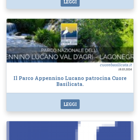
LEGGI
cuorebasilicata.it
18.03.2024
Il Parco Appennino Lucano patrocina Cuore
Basilicata.
LEGGI