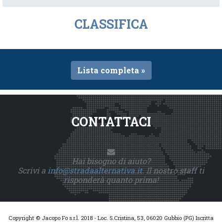
CLASSIFICA
Lista completa »
CONTATTACI
Hai bisogno di aiuto?
Scrivi a
info@stradaalternativa.it
. Il nostro staff ti
risponderà quanto prima!
Copyright © Jacopo Fo s.r.l. 2018 - Loc. S.Cristina, 53, 06020 Gubbio (PG) Iscritta