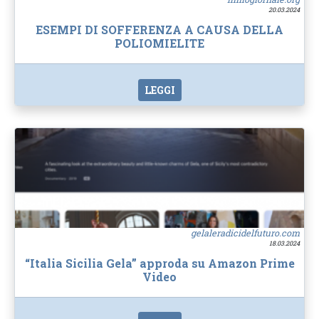
20.03.2024
ESEMPI DI SOFFERENZA A CAUSA DELLA
POLIOMIELITE
LEGGI
gelaleradicidelfuturo.com
18.03.2024
“Italia Sicilia Gela” approda su Amazon Prime
Video