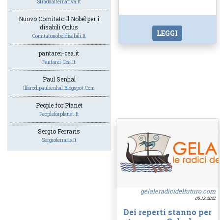
Stradaalternativa.it
Nuovo Comitato Il Nobel per i
disabili Onlus
LEGGI
Comitatonobeldisabili.it
pantarei-cea.it
Pantarei-Cea.it
Paul Senhal
Ilfarodipaulsenhal.blogspot.com
People for Planet
Peopleforplanet.it
Sergio Ferraris
Sergioferraris.it
gelaleradicidelfuturo.com
05.12.2021
Dei reperti stanno per