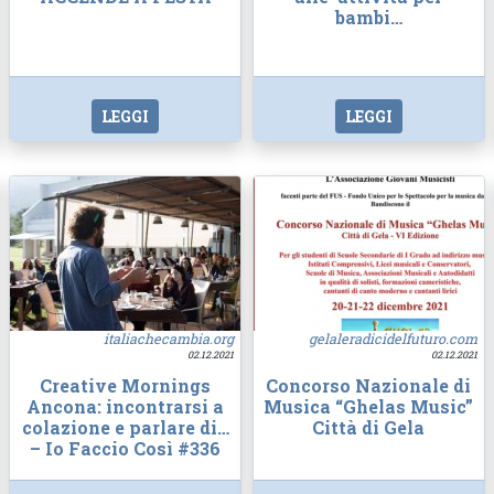
bambi…
LEGGI
LEGGI
italiachecambia.org
gelaleradicidelfuturo.com
02.12.2021
02.12.2021
Creative Mornings
Concorso Nazionale di
Ancona: incontrarsi a
Musica “Ghelas Music”
colazione e parlare di…
Città di Gela
– Io Faccio Così #336