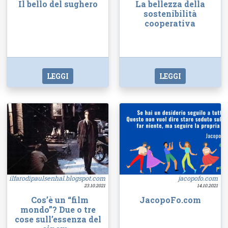
Il bello del sughero
La bellezza della
sostenibilità
cooperativa
LEGGI
LEGGI
ilfarodipaulsenhal.blogspot.com
jacopofo.com
23.10.2021
14.10.2021
Cos’è un “film
JacopoFo.com
mondo”? Due o tre
cose sull’essenza del