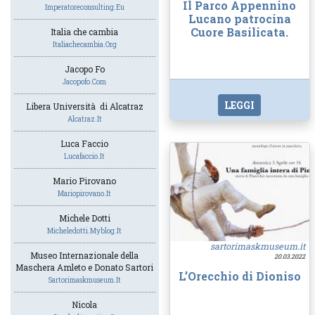
Il Parco Appennino
Imperatoreconsulting.eu
Lucano patrocina
Cuore Basilicata.
Italia che cambia
Italiachecambia.org
Jacopo Fo
Jacopofo.com
LEGGI
Libera Università di Alcatraz
Alcatraz.it
Luca Faccio
Lucafaccio.it
Mario Pirovano
Mariopirovano.it
Michele Dotti
Micheledotti.myblog.it
sartorimaskmuseum.it
Museo Internazionale della
20.03.2022
Maschera Amleto e Donato Sartori
L’Orecchio di Dioniso
Sartorimaskmuseum.it
Nicola