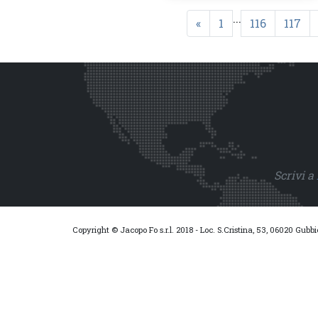
...
«
1
116
117
Scrivi a
Copyright © Jacopo Fo s.r.l. 2018 - Loc. S.Cristina, 53, 06020 Gubb