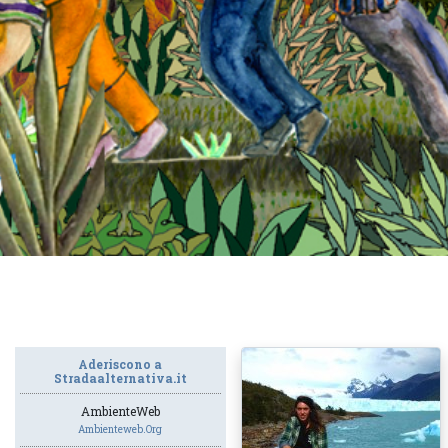
Aderiscono a
Stradaalternativa.it
AmbienteWeb
Ambienteweb.org