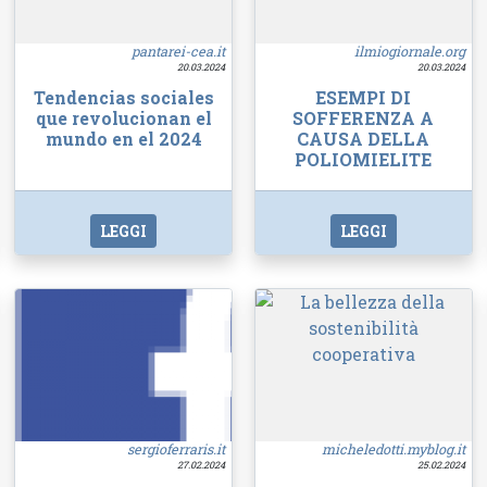
pantarei-cea.it
ilmiogiornale.org
20.03.2024
20.03.2024
Tendencias sociales
ESEMPI DI
que revolucionan el
SOFFERENZA A
mundo en el 2024
CAUSA DELLA
POLIOMIELITE
LEGGI
LEGGI
sergioferraris.it
micheledotti.myblog.it
27.02.2024
25.02.2024