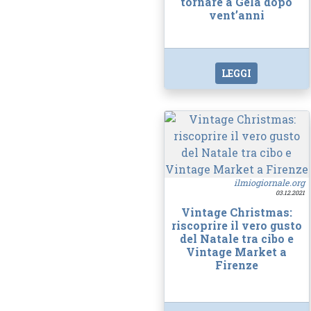
tornare a Gela dopo
vent’anni
LEGGI
ilmiogiornale.org
03.12.2021
Vintage Christmas:
riscoprire il vero gusto
del Natale tra cibo e
Vintage Market a
Firenze