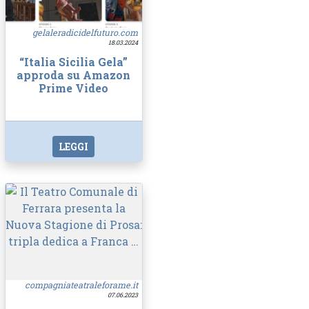
gelaleradicidelfuturo.com
18.03.2024
“Italia Sicilia Gela”
approda su Amazon
Prime Video
LEGGI
compagniateatraleforame.it
07.06.2023