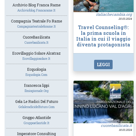
Archivio Blog Franca Rame
Archivioblog.francarame.it
italiachecambia.org
20.03.2024
Compagnia Teatrale Fo Rame
Travel Counseling®:
Compagniateatraleforame.it
la prima scuola in
CuoreBasilicata
Italia in cui il viaggio
Cuorebasilicata.it
diventa protagonista
Ecovillaggio Solare Alcatraz
Ecovillaggiosolare.it
LEGGI
Ecquologia
Ecquologia.com
francesca lippi
Ilmiogiornale.org
Gela Le Radici Del Futuro
Gelaleradicidelfuturo.com
Gruppo Atlantide
Gruppoatlantide.it
cuorebasilicata.it
18.03.2024
Imperatore Consulting