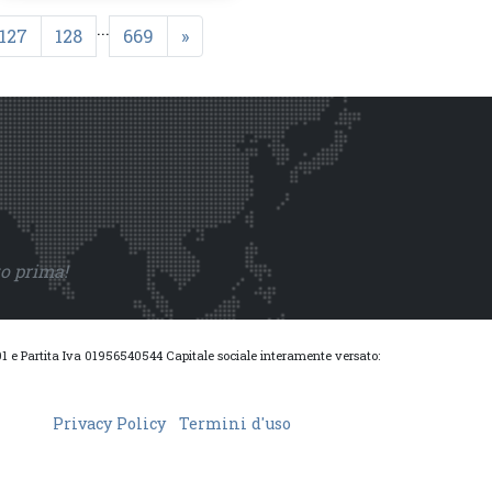
...
127
128
669
»
to prima!
0001 e Partita Iva 01956540544 Capitale sociale interamente versato:
Privacy Policy
Termini d'uso