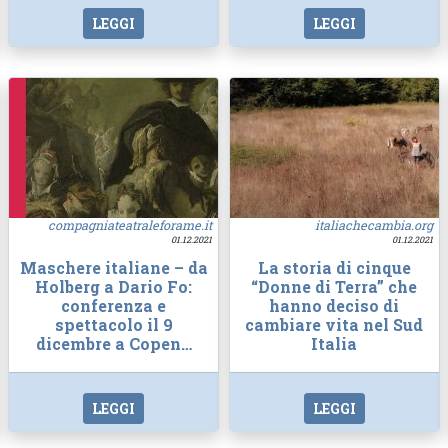
LEGGI
LEGGI
compagniateatraleforame.it
italiachecambia.org
01.12.2021
01.12.2021
Maschere italiane – da
La storia di cinque
Holberg a Dario Fo:
“Donne di Terra” che
conferenza e
hanno deciso di
spettacolo il 9
cambiare vita nel Sud
dicembre a Copen…
Italia
LEGGI
LEGGI