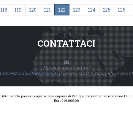
118
119
120
121
122
123
124
125
126
CONTATTACI
Hai bisogno di aiuto?
info@stradaalternativa.it
. Il nostro staff ti risponderà quan
io (PG) Iscritta presso il registro delle imprese di Perugia con numero di iscrizione 17
Euro 119.000,00