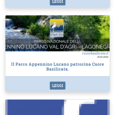
LEGGI
cuorebasilicata.it
18.03.2024
Il Parco Appennino Lucano patrocina Cuore
Basilicata.
LEGGI