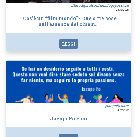
ilfarodipaulsenhal.blogspot.com
23.10.2021
Cos’è un “film mondo”? Due o tre cose
sull’essenza del cinem…
LEGGI
jacopofo.com
14.10.2021
JacopoFo.com