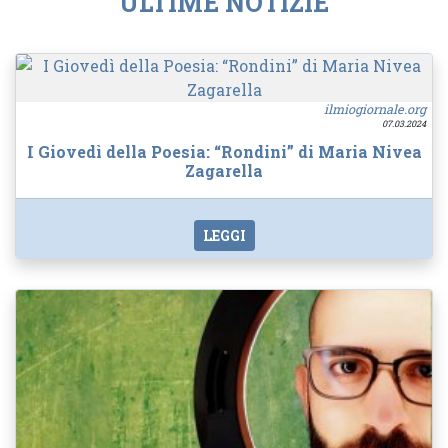
ULTIME NOTIZIE
ilmiogiornale.org
07.03.2024
I Giovedì della Poesia: “Rondini” di Maria Nivea
Zagarella
LEGGI