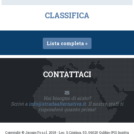
CLASSIFICA
Lista completa »
CONTATTACI
Hai bisogno di aiuto?
Scrivi a
info@stradaalternativa.it
. Il nostro staff ti
risponderà quanto prima!
Copyright © Jacopo Fo s.r.l. 2018 - Loc. S.Cristina, 53, 06020 Gubbio (PG) Iscritta