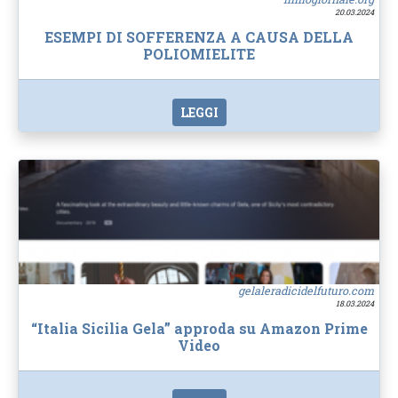
20.03.2024
ESEMPI DI SOFFERENZA A CAUSA DELLA
POLIOMIELITE
LEGGI
gelaleradicidelfuturo.com
18.03.2024
“Italia Sicilia Gela” approda su Amazon Prime
Video