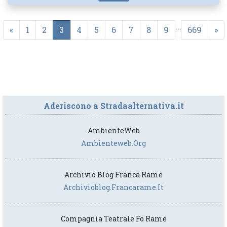
...
«
1
2
3
4
5
6
7
8
9
669
»
Aderiscono a Stradaalternativa.it
AmbienteWeb
Ambienteweb.org
Archivio Blog Franca Rame
Archivioblog.francarame.it
Compagnia Teatrale Fo Rame