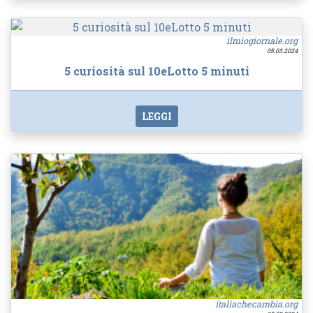
ilmiogiornale.org
05.03.2024
5 curiosità sul 10eLotto 5 minuti
LEGGI
italiachecambia.org