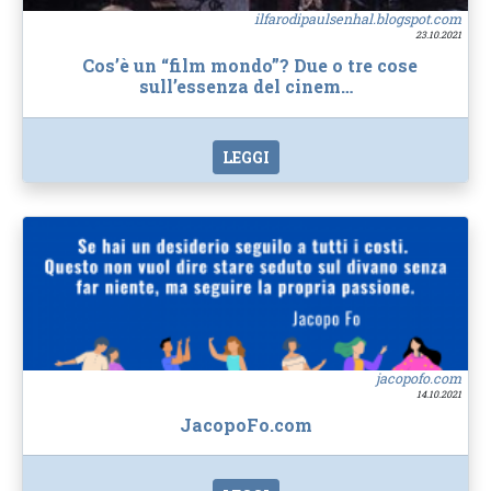
ilfarodipaulsenhal.blogspot.com
23.10.2021
Cos’è un “film mondo”? Due o tre cose
sull’essenza del cinem…
LEGGI
jacopofo.com
14.10.2021
JacopoFo.com