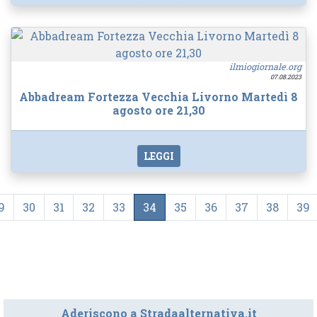
ilmiogiornale.org
07.08.2023
Abbadream Fortezza Vecchia Livorno Martedì 8
agosto ore 21,30
LEGGI
9
30
31
32
33
34
35
36
37
38
39
Aderiscono a Stradaalternativa.it