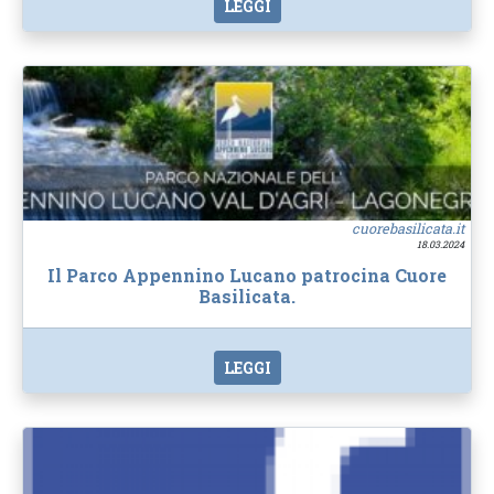
LEGGI
cuorebasilicata.it
18.03.2024
Il Parco Appennino Lucano patrocina Cuore
Basilicata.
LEGGI