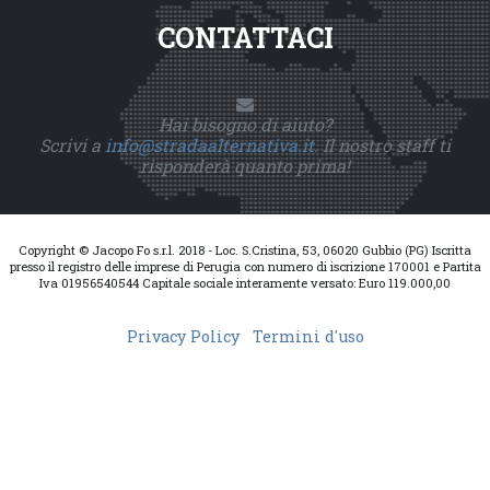
CONTATTACI
Hai bisogno di aiuto?
Scrivi a
info@stradaalternativa.it
. Il nostro staff ti
risponderà quanto prima!
Copyright © Jacopo Fo s.r.l. 2018 - Loc. S.Cristina, 53, 06020 Gubbio (PG) Iscritta
presso il registro delle imprese di Perugia con numero di iscrizione 170001 e Partita
Iva 01956540544 Capitale sociale interamente versato: Euro 119.000,00
Privacy Policy
Termini d'uso