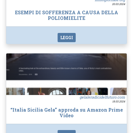
20.03.2024
ESEMPI DI SOFFERENZA A CAUSA DELLA
POLIOMIELITE
LEGGI
gelaleradicidelfuturo.com
18.03.2024
“Italia Sicilia Gela” approda su Amazon Prime
Video