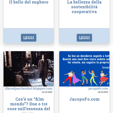
Il bello del sughero
La bellezza della
sostenibilità
cooperativa
LEGGI
LEGGI
ilfarodipaulsenhal.blogspot.com
jacopofo.com
23.10.2021
14.10.2021
Cos’è un “film
JacopoFo.com
mondo”? Due o tre
cose sull’essenza del