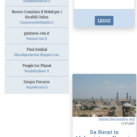
Stradaalternativa.it
Nuovo Comitato Il Nobel per i
disabili Onlus
LEGGI
Comitatonobeldisabili.it
pantarei-cea.it
Pantarei-Cea.it
Paul Senhal
Ilfarodipaulsenhal.blogspot.com
People for Planet
Peopleforplanet.it
Sergio Ferraris
Sergioferraris.it
italiachecambia.org
17.07.2023
Da Herat in