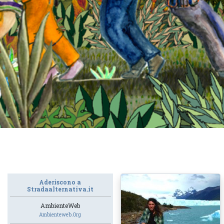
Aderiscono a
Stradaalternativa.it
AmbienteWeb
Ambienteweb.org