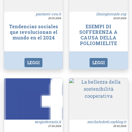
pantarei-cea.it
ilmiogiornale.org
20.03.2024
20.03.2024
Tendencias sociales
ESEMPI DI
que revolucionan el
SOFFERENZA A
mundo en el 2024
CAUSA DELLA
POLIOMIELITE
LEGGI
LEGGI
sergioferraris.it
micheledotti.myblog.it
27.02.2024
25.02.2024