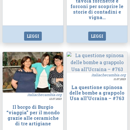
tavola forchette e
forconi per scoprire le
storie di contadini e
vigna…
LEGGI
LEGGI
italiachecambia.org
11.07.2023
La questione spinosa
delle bombe a grappolo
italiachecambia.org
Usa all’Ucraina – #763
12.07.2023
Il borgo di Burgio
“viaggia” per il mondo
grazie alle ceramiche
di tre artigiane