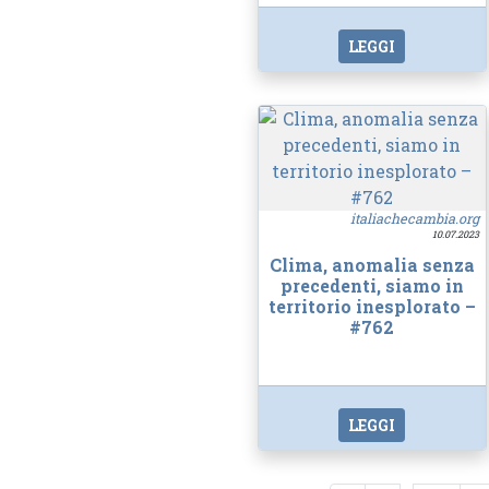
LEGGI
italiachecambia.org
10.07.2023
Clima, anomalia senza
precedenti, siamo in
territorio inesplorato –
#762
LEGGI