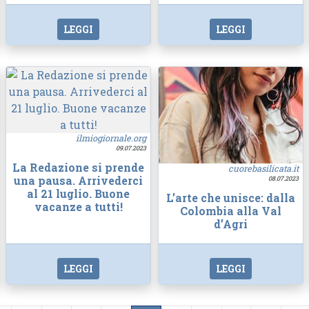
LEGGI
LEGGI
ilmiogiornale.org
09.07.2023
La Redazione si prende
cuorebasilicata.it
una pausa. Arrivederci
08.07.2023
al 21 luglio. Buone
L’arte che unisce: dalla
vacanze a tutti!
Colombia alla Val
d’Agri
LEGGI
LEGGI