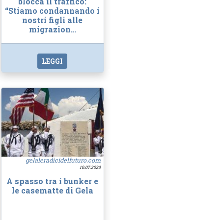
blocca il traffico:
“Stiamo condannando i
nostri figli alle
migrazion…
LEGGI
gelaleradicidelfuturo.com
10.07.2023
A spasso tra i bunker e
le casematte di Gela