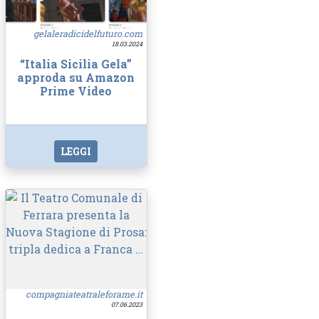
gelaleradicidelfuturo.com
18.03.2024
“Italia Sicilia Gela”
approda su Amazon
Prime Video
LEGGI
compagniateatraleforame.it
07.06.2023