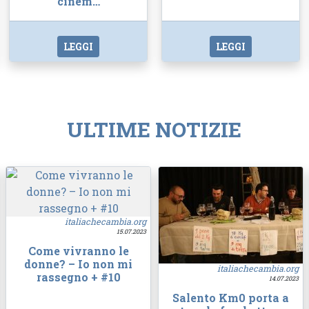
cinem…
LEGGI
LEGGI
ULTIME NOTIZIE
italiachecambia.org
15.07.2023
Come vivranno le
donne? – Io non mi
italiachecambia.org
rassegno + #10
14.07.2023
Salento Km0 porta a