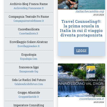
Archivio Blog Franca Rame
Archivioblog.francarame.it
italiachecambia.org
20.03.2024
Compagnia Teatrale Fo Rame
Travel Counseling®:
Compagniateatraleforame.it
la prima scuola in
CuoreBasilicata
Italia in cui il viaggio
Cuorebasilicata.it
diventa protagonista
Ecovillaggio Solare Alcatraz
Ecovillaggiosolare.it
LEGGI
Ecquologia
Ecquologia.com
francesca lippi
Ilmiogiornale.org
Gela Le Radici Del Futuro
Gelaleradicidelfuturo.com
Gruppo Atlantide
Gruppoatlantide.it
cuorebasilicata.it
18.03.2024
Imperatore Consulting