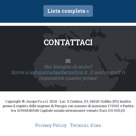
Lista completa »
CONTATTACI
Hai bisogno di aiuto?
Scrivi a
info@stradaalternativa.it
. Il nostro staff ti
risponderà quanto prima!
Copyright © Jacopo Fo s.r.l. 2018 - Loc. S.Cristina, 53, 06020 Gubbio (PG) Iscritta
presso il registro delle imprese di Perugia con numero di iscrizione 170001 e Partita
Iva 01956540544 Capitale sociale interamente versato: Euro 119.000,00
Privacy Policy
Termini d'uso