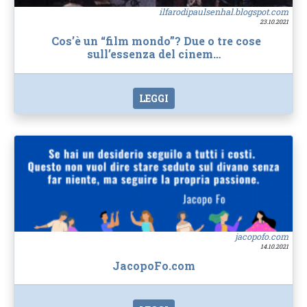
ilfarodipaulsenhal.blogspot.com
23.10.2021
Cos’è un “film mondo”? Due o tre cose
sull’essenza del cinem…
LEGGI
jacopofo.com
14.10.2021
JacopoFo.com