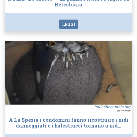
Retechiara
LEGGI
italiachecambia.org
06.07.2023
A La Spezia i condomini fanno ricostruire i nidi
danneggiati e i balestrucci tornano a nid…