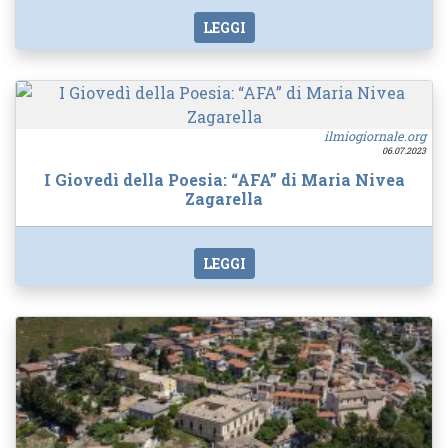
LEGGI
ilmiogiornale.org
06.07.2023
I Giovedì della Poesia: “AFA” di Maria Nivea
Zagarella
LEGGI