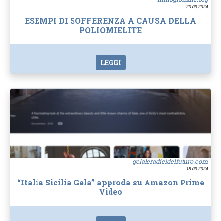
20.03.2024
ESEMPI DI SOFFERENZA A CAUSA DELLA
POLIOMIELITE
LEGGI
gelaleradicidelfuturo.com
18.03.2024
“Italia Sicilia Gela” approda su Amazon Prime
Video