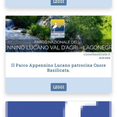
LEGGI
cuorebasilicata.it
18.03.2024
Il Parco Appennino Lucano patrocina Cuore
Basilicata.
LEGGI