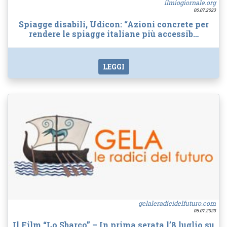
ilmiogiornale.org
06.07.2023
Spiagge disabili, Udicon: “Azioni concrete per
rendere le spiagge italiane più accessib…
LEGGI
gelaleradicidelfuturo.com
06.07.2023
Il Film “Lo Sbarco” – In prima serata l’8 luglio su