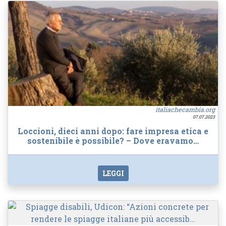
italiachecambia.org
07.07.2023
Loccioni, dieci anni dopo: fare impresa etica e
sostenibile è possibile? – Dove eravamo…
LEGGI