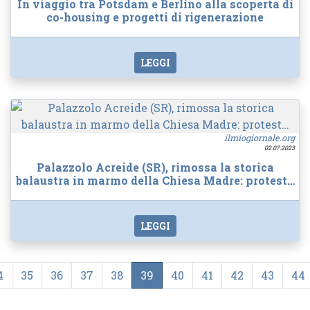
In viaggio tra Potsdam e Berlino alla scoperta di
co-housing e progetti di rigenerazione
LEGGI
ilmiogiornale.org
02.07.2023
Palazzolo Acreide (SR), rimossa la storica
balaustra in marmo della Chiesa Madre: protest…
LEGGI
4
35
36
37
38
39
40
41
42
43
44