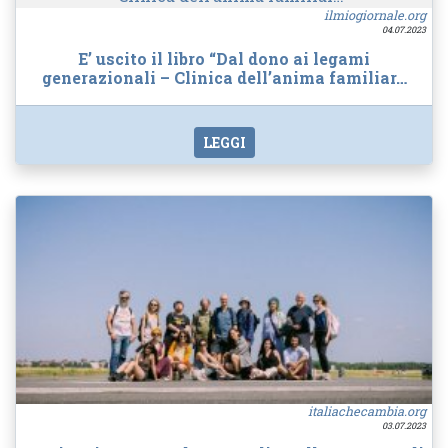
ilmiogiornale.org
04.07.2023
E’ uscito il libro “Dal dono ai legami
generazionali – Clinica dell’anima familiar…
LEGGI
italiachecambia.org
03.07.2023