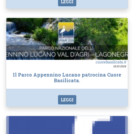
LEGGI
cuorebasilicata.it
18.03.2024
Il Parco Appennino Lucano patrocina Cuore
Basilicata.
LEGGI