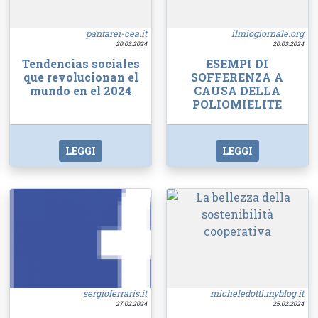
pantarei-cea.it
ilmiogiornale.org
20.03.2024
20.03.2024
Tendencias sociales
ESEMPI DI
que revolucionan el
SOFFERENZA A
mundo en el 2024
CAUSA DELLA
POLIOMIELITE
LEGGI
LEGGI
sergioferraris.it
micheledotti.myblog.it
27.02.2024
25.02.2024