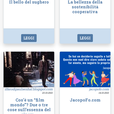
Il bello del sughero
La bellezza della
sostenibilità
cooperativa
LEGGI
LEGGI
ilfarodipaulsenhal.blogspot.com
jacopofo.com
23.10.2021
14.10.2021
Cos’è un “film
JacopoFo.com
mondo”? Due o tre
cose sull’essenza del