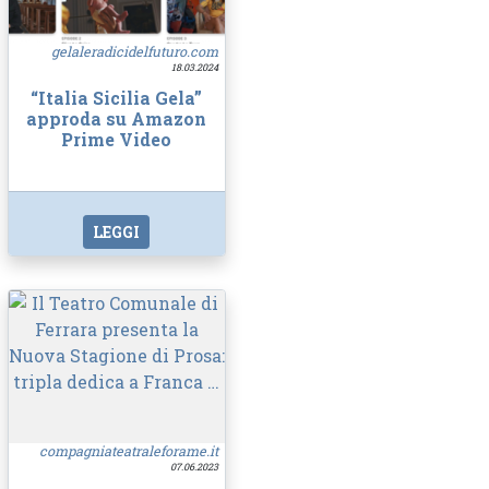
gelaleradicidelfuturo.com
18.03.2024
“Italia Sicilia Gela”
approda su Amazon
Prime Video
LEGGI
compagniateatraleforame.it
07.06.2023