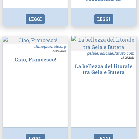
LEGGI
LEGGI
ilmiogiornale.org
13.06.2023
gelaleradicidelfuturo.com
13.06.2023
Ciao, Francesco!
La bellezza del litorale
tra Gela e Butera
LEGGI
LEGGI