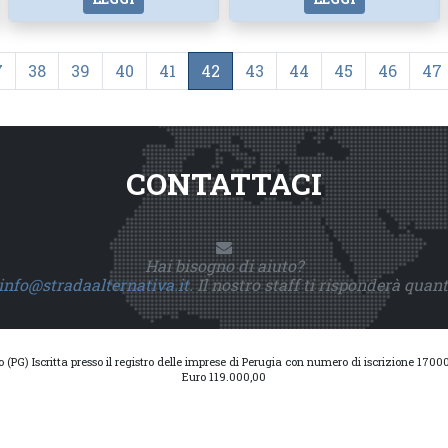
7
38
39
40
41
42
43
44
45
46
47
CONTATTACI
Hai bisogno di aiuto?
info@stradaalternativa.it
. Il nostro staff ti risponderà quan
io (PG) Iscritta presso il registro delle imprese di Perugia con numero di iscrizione 17
Euro 119.000,00