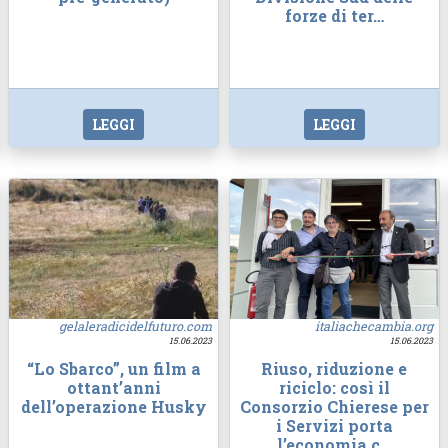
forze di ter…
LEGGI
LEGGI
gelaleradicidelfuturo.com
italiachecambia.org
15.06.2023
15.06.2023
“Lo Sbarco”, un film a
Riuso, riduzione e
ottant’anni
riciclo: così il
dell’operazione Husky
Consorzio Chierese per
i Servizi porta
l’economia c…