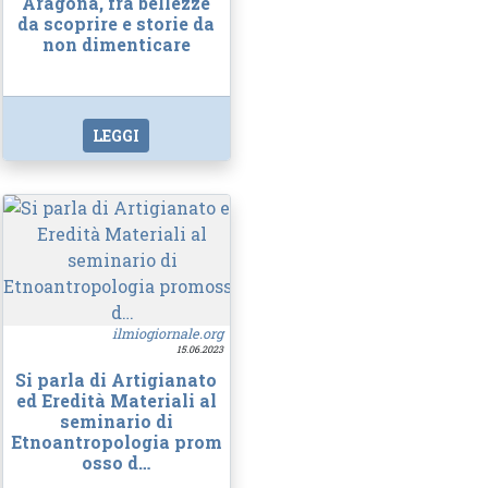
Aragona, fra bellezze
da scoprire e storie da
non dimenticare
LEGGI
ilmiogiornale.org
15.06.2023
Si parla di Artigianato
ed Eredità Materiali al
seminario di
Etnoantropologia prom
osso d…