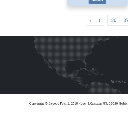
...
«
1
36
3
Scrivi a
Copyright © Jacopo Fo s.r.l. 2018 - Loc. S.Cristina, 53, 06020 Gubb