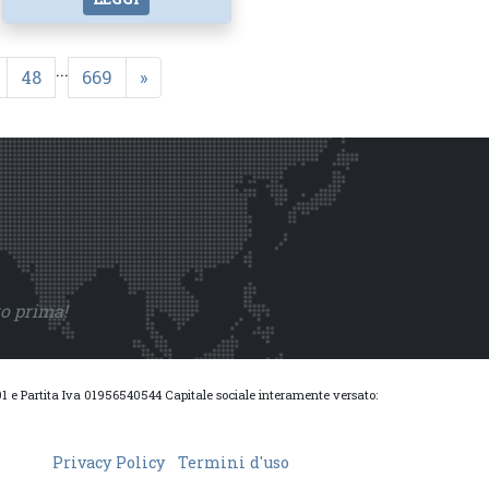
...
48
669
»
to prima!
0001 e Partita Iva 01956540544 Capitale sociale interamente versato:
Privacy Policy
Termini d'uso