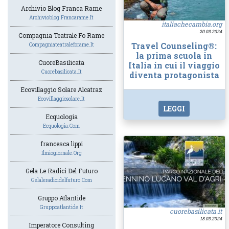
Archivio Blog Franca Rame
Archivioblog.francarame.it
italiachecambia.org
20.03.2024
Compagnia Teatrale Fo Rame
Travel Counseling®:
Compagniateatraleforame.it
la prima scuola in
CuoreBasilicata
Italia in cui il viaggio
Cuorebasilicata.it
diventa protagonista
Ecovillaggio Solare Alcatraz
Ecovillaggiosolare.it
LEGGI
Ecquologia
Ecquologia.com
francesca lippi
Ilmiogiornale.org
Gela Le Radici Del Futuro
Gelaleradicidelfuturo.com
Gruppo Atlantide
Gruppoatlantide.it
cuorebasilicata.it
18.03.2024
Imperatore Consulting