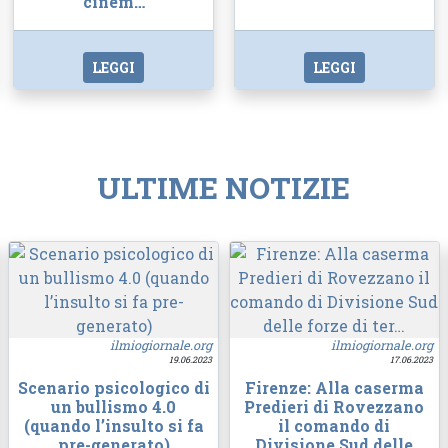
cinem…
LEGGI
LEGGI
ULTIME NOTIZIE
ilmiogiornale.org
ilmiogiornale.org
19.06.2023
17.06.2023
Scenario psicologico di
Firenze: Alla caserma
un bullismo 4.0
Predieri di Rovezzano
(quando l’insulto si fa
il comando di
pre-generato)
Divisione Sud delle