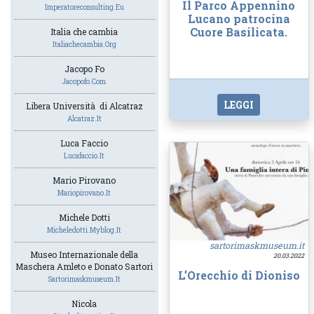
Il Parco Appennino
Imperatoreconsulting.eu
Lucano patrocina
Cuore Basilicata.
Italia che cambia
Italiachecambia.org
Jacopo Fo
Jacopofo.com
LEGGI
Libera Università di Alcatraz
Alcatraz.it
Luca Faccio
Lucafaccio.it
Mario Pirovano
Mariopirovano.it
Michele Dotti
Micheledotti.myblog.it
sartorimaskmuseum.it
Museo Internazionale della
20.03.2022
Maschera Amleto e Donato Sartori
L’Orecchio di Dioniso
Sartorimaskmuseum.it
Nicola