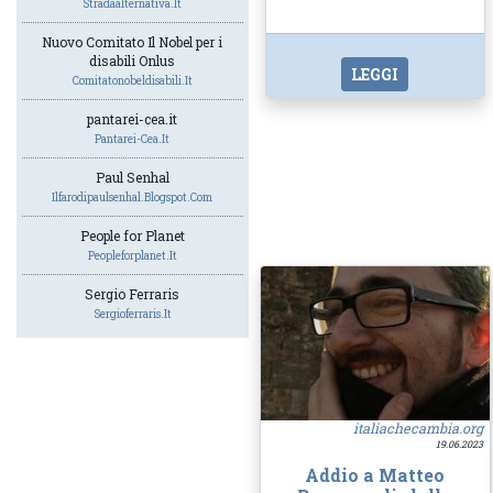
Stradaalternativa.it
Nuovo Comitato Il Nobel per i
disabili Onlus
LEGGI
Comitatonobeldisabili.it
pantarei-cea.it
Pantarei-Cea.it
Paul Senhal
Ilfarodipaulsenhal.blogspot.com
People for Planet
Peopleforplanet.it
Sergio Ferraris
Sergioferraris.it
italiachecambia.org
19.06.2023
Addio a Matteo