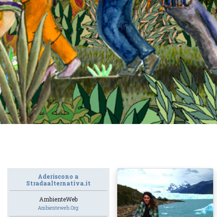
Aderiscono a
Stradaalternativa.it
AmbienteWeb
Ambienteweb.org