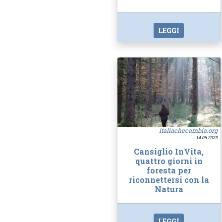
LEGGI
italiachecambia.org
14.06.2023
Cansiglio InVita,
quattro giorni in
foresta per
riconnettersi con la
Natura
LEGGI