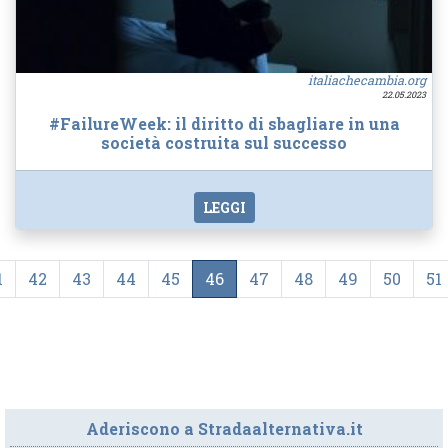
italiachecambia.org
22.05.2023
#FailureWeek: il diritto di sbagliare in una
società costruita sul successo
LEGGI
1
42
43
44
45
46
47
48
49
50
51
Aderiscono a Stradaalternativa.it