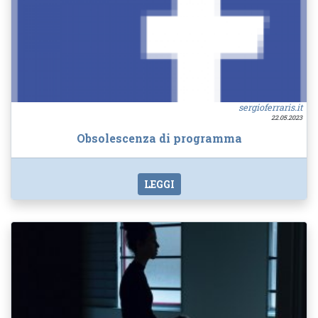
sergioferraris.it
22.05.2023
Obsolescenza di programma
LEGGI