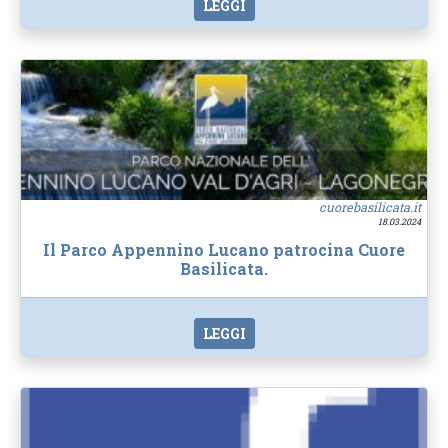
LEGGI
cuorebasilicata.it
18.03.2024
Il Parco Appennino Lucano patrocina Cuore
Basilicata.
LEGGI