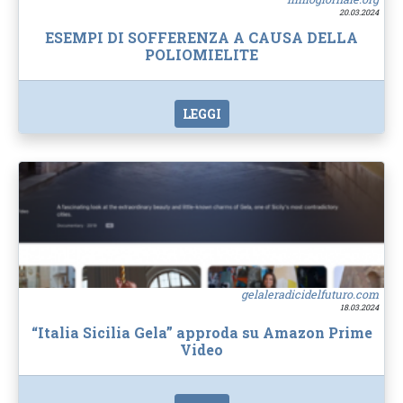
20.03.2024
ESEMPI DI SOFFERENZA A CAUSA DELLA
POLIOMIELITE
LEGGI
gelaleradicidelfuturo.com
18.03.2024
“Italia Sicilia Gela” approda su Amazon Prime
Video