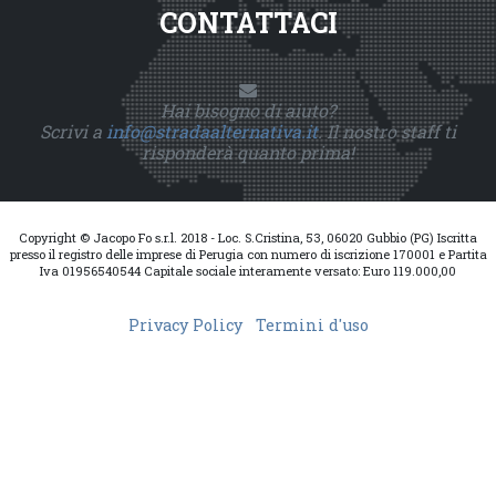
CONTATTACI
Hai bisogno di aiuto?
Scrivi a
info@stradaalternativa.it
. Il nostro staff ti
risponderà quanto prima!
Copyright © Jacopo Fo s.r.l. 2018 - Loc. S.Cristina, 53, 06020 Gubbio (PG) Iscritta
presso il registro delle imprese di Perugia con numero di iscrizione 170001 e Partita
Iva 01956540544 Capitale sociale interamente versato: Euro 119.000,00
Privacy Policy
Termini d'uso