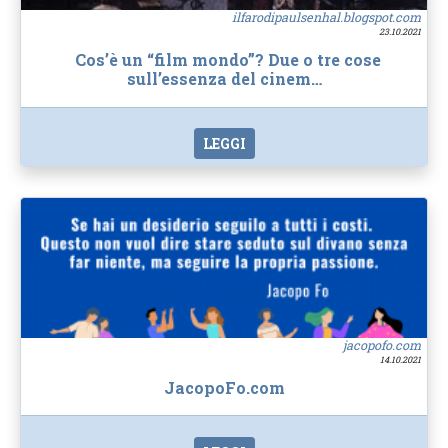
ilfarodipaulsenhal.blogspot.com
23.10.2021
Cos’è un “film mondo”? Due o tre cose
sull’essenza del cinem…
LEGGI
jacopofo.com
14.10.2021
JacopoFo.com