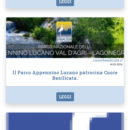
LEGGI
cuorebasilicata.it
18.03.2024
Il Parco Appennino Lucano patrocina Cuore
Basilicata.
LEGGI