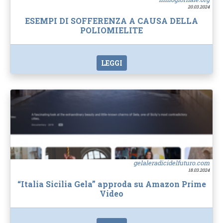
20.03.2024
ESEMPI DI SOFFERENZA A CAUSA DELLA
POLIOMIELITE
LEGGI
gelaleradicidelfuturo.com
18.03.2024
“Italia Sicilia Gela” approda su Amazon Prime
Video