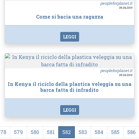
peopleforplanet.it
06.04.2019
Come si bacia una ragazza
LEGGI
peopleforplanet.it
05.04.2019
In Kenya il riciclo della plastica veleggia su una
barca fatta di infradito
LEGGI
578
579
580
581
582
583
584
585
586