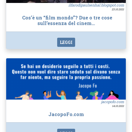
ilfarodipaulsenhal.blogspot.com
23.10.2021
Cos’è un “film mondo”? Due o tre cose
sull’essenza del cinem…
LEGGI
jacopofo.com
14.10.2021
JacopoFo.com