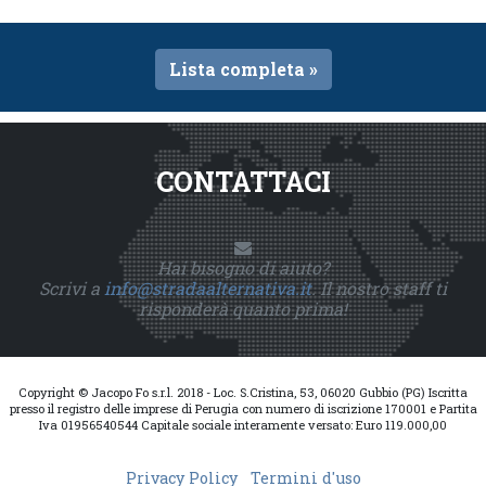
Lista completa »
CONTATTACI
Hai bisogno di aiuto?
Scrivi a
info@stradaalternativa.it
. Il nostro staff ti
risponderà quanto prima!
Copyright © Jacopo Fo s.r.l. 2018 - Loc. S.Cristina, 53, 06020 Gubbio (PG) Iscritta
presso il registro delle imprese di Perugia con numero di iscrizione 170001 e Partita
Iva 01956540544 Capitale sociale interamente versato: Euro 119.000,00
Privacy Policy
Termini d'uso