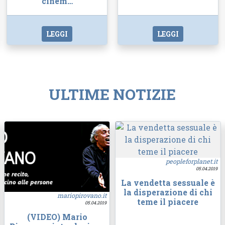
cinem…
LEGGI
LEGGI
ULTIME NOTIZIE
peopleforplanet.it
05.04.2019
La vendetta sessuale è
la disperazione di chi
mariopirovano.it
teme il piacere
05.04.2019
(VIDEO) Mario