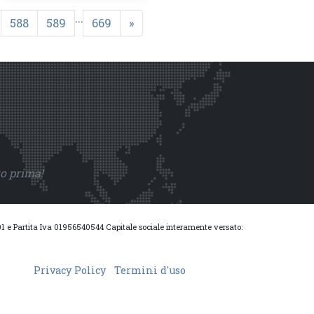
...
588
589
669
»
to prima!
0001 e Partita Iva 01956540544 Capitale sociale interamente versato:
Privacy Policy
Termini d'uso