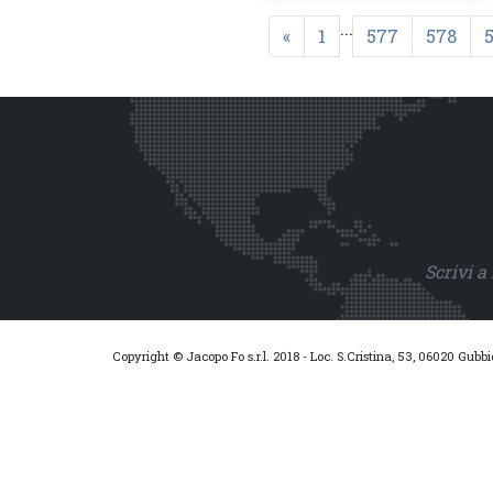
...
«
1
577
578
Scrivi a
Copyright © Jacopo Fo s.r.l. 2018 - Loc. S.Cristina, 53, 06020 Gubb