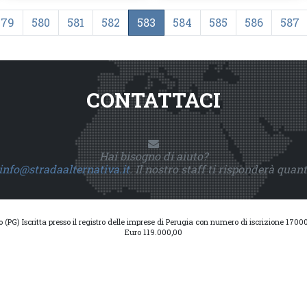
579
580
581
582
583
584
585
586
587
CONTATTACI
Hai bisogno di aiuto?
info@stradaalternativa.it
. Il nostro staff ti risponderà quan
io (PG) Iscritta presso il registro delle imprese di Perugia con numero di iscrizione 17
Euro 119.000,00