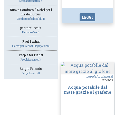
Stradaalternativa.it
Nuovo Comitato Il Nobel per i
disabili Onlus
LEGGI
Comitatonobeldisabili.it
pantarei-cea.it
Pantarei-Cea.it
Paul Senhal
Ilfarodipaulsenhal.blogspot.com
People for Planet
Peopleforplanet.it
Sergio Ferraris
Sergioferraris.it
peopleforplanet.it
05.04.2019
Acqua potabile dal
mare grazie al grafene