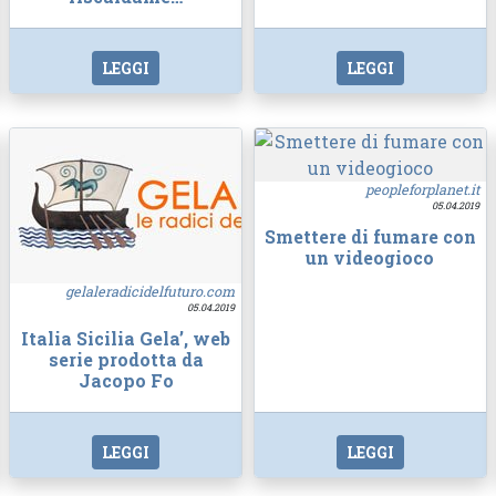
LEGGI
LEGGI
peopleforplanet.it
05.04.2019
Smettere di fumare con
un videogioco
gelaleradicidelfuturo.com
05.04.2019
Italia Sicilia Gela’, web
serie prodotta da
Jacopo Fo
LEGGI
LEGGI