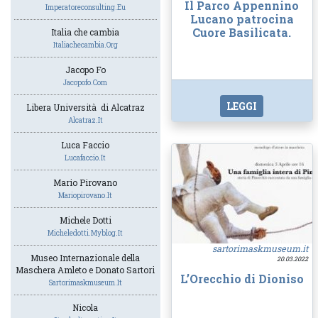
Il Parco Appennino
Imperatoreconsulting.eu
Lucano patrocina
Cuore Basilicata.
Italia che cambia
Italiachecambia.org
Jacopo Fo
Jacopofo.com
LEGGI
Libera Università di Alcatraz
Alcatraz.it
Luca Faccio
Lucafaccio.it
Mario Pirovano
Mariopirovano.it
Michele Dotti
Micheledotti.myblog.it
sartorimaskmuseum.it
Museo Internazionale della
20.03.2022
Maschera Amleto e Donato Sartori
L’Orecchio di Dioniso
Sartorimaskmuseum.it
Nicola