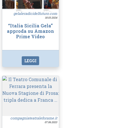
gelaleradicidelfuturo.com
18.03.2024
“Italia Sicilia Gela”
approda su Amazon
Prime Video
LEGGI
compagniateatraleforame.it
07.06.2023