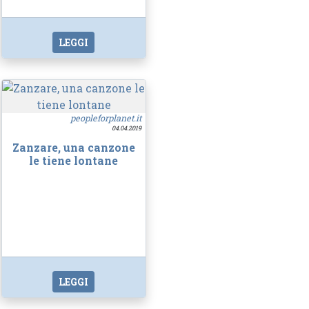
LEGGI
peopleforplanet.it
04.04.2019
Zanzare, una canzone
le tiene lontane
LEGGI