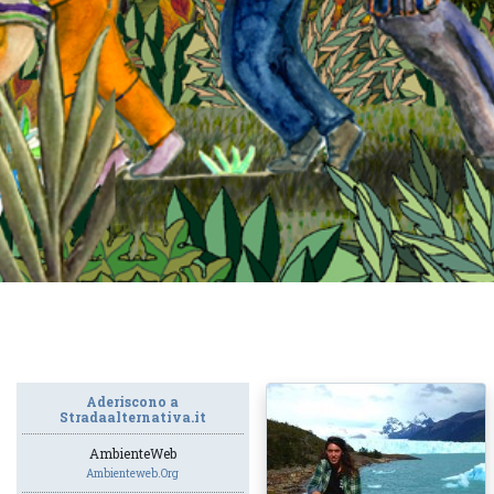
Aderiscono a
Stradaalternativa.it
AmbienteWeb
Ambienteweb.org