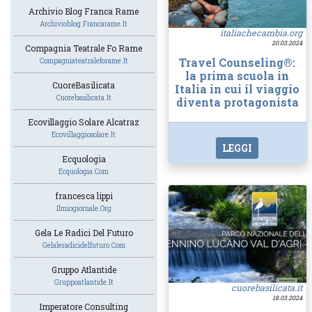
Archivio Blog Franca Rame
Archivioblog.francarame.it
italiachecambia.org
20.03.2024
Compagnia Teatrale Fo Rame
Travel Counseling®:
Compagniateatraleforame.it
la prima scuola in
CuoreBasilicata
Italia in cui il viaggio
Cuorebasilicata.it
diventa protagonista
Ecovillaggio Solare Alcatraz
Ecovillaggiosolare.it
LEGGI
Ecquologia
Ecquologia.com
francesca lippi
Ilmiogiornale.org
Gela Le Radici Del Futuro
Gelaleradicidelfuturo.com
Gruppo Atlantide
Gruppoatlantide.it
cuorebasilicata.it
18.03.2024
Imperatore Consulting