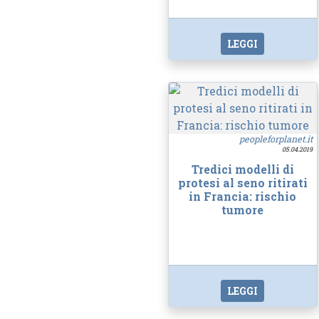
LEGGI
peopleforplanet.it
05.04.2019
Tredici modelli di
protesi al seno ritirati
in Francia: rischio
tumore
LEGGI