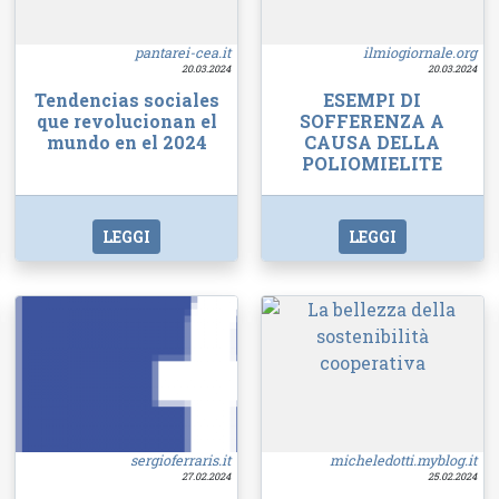
pantarei-cea.it
ilmiogiornale.org
20.03.2024
20.03.2024
Tendencias sociales
ESEMPI DI
que revolucionan el
SOFFERENZA A
mundo en el 2024
CAUSA DELLA
POLIOMIELITE
LEGGI
LEGGI
sergioferraris.it
micheledotti.myblog.it
27.02.2024
25.02.2024