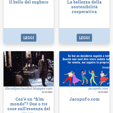
Il bello del sughero
La bellezza della
sostenibilità
cooperativa
LEGGI
LEGGI
ilfarodipaulsenhal.blogspot.com
jacopofo.com
23.10.2021
14.10.2021
Cos’è un “film
JacopoFo.com
mondo”? Due o tre
cose sull’essenza del