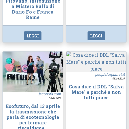
Pirovano, introduzione
a Mistero Buffo di
Dario Fo e Franca
Rame
LEGGI
LEGGI
peopleforplanet.it
05.04.2019
Cosa dice il DDL “Salva
Mare” e perché a non
jacopofo.com
tutti piace
05.04.2019
Ecofuturo, dal 13 aprile
la trasmissione che
parla di ecotecnologie
per fermare
riscaldame…