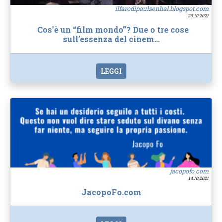
ilfarodipaulsenhal.blogspot.com
23.10.2021
Cos’è un “film mondo”? Due o tre cose
sull’essenza del cinem…
LEGGI
jacopofo.com
14.10.2021
JacopoFo.com