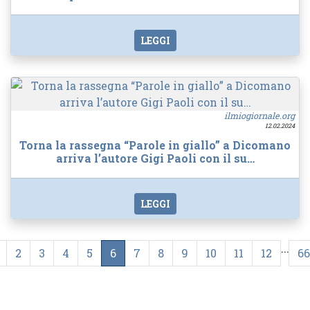
LEGGI
ilmiogiornale.org
12.02.2024
Torna la rassegna “Parole in giallo” a Dicomano
arriva l’autore Gigi Paoli con il su…
LEGGI
...
2
3
4
5
6
7
8
9
10
11
12
6