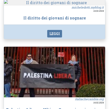
micheledotti.myblog.it
14.02.2024
Il diritto dei giovani di sognare
LEGGI
italiachecambia.org
14.02.2024