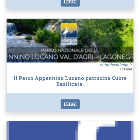
LEGGI
cuorebasilicata.it
18.03.2024
Il Parco Appennino Lucano patrocina Cuore
Basilicata.
LEGGI