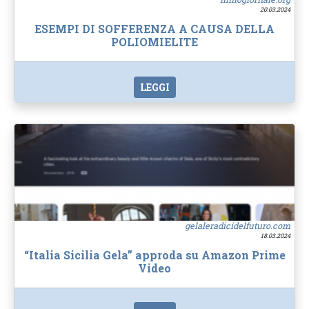
20.03.2024
ESEMPI DI SOFFERENZA A CAUSA DELLA
POLIOMIELITE
LEGGI
gelaleradicidelfuturo.com
18.03.2024
“Italia Sicilia Gela” approda su Amazon Prime
Video