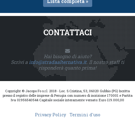
Lista completa »
CONTATTACI
Hai bisogno di aiuto?
Scrivi a
info@stradaalternativa.it
. Il nostro staff ti
risponderà quanto prima!
Copyright © Jacopo Fo s.r.l. 2018 - Loc. S.Cristina, 53, 06020 Gubbio (PG) Iscritta
presso il registro delle imprese di Perugia con numero di iscrizione 170001 e Partita
Iva 01956540544 Capitale sociale interamente versato: Euro 119.000,00
Privacy Policy
Termini d'uso