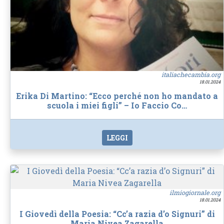
italiachecambia.org
18.01.2024
Erika Di Martino: “Ecco perché non ho mandato a
scuola i miei figli” – Io Faccio Co…
LEGGI
ilmiogiornale.org
18.01.2024
I Giovedì della Poesia: “Cc’a razia d’o Signuri” di
Maria Nivea Zagarella