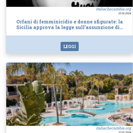
italiachecambia.org
23.01.2024
Orfani di femminicidio e donne sfigurate: la
Sicilia approva la legge sull’assunzione di…
LEGGI
italiachecambia.org
22.01.2024