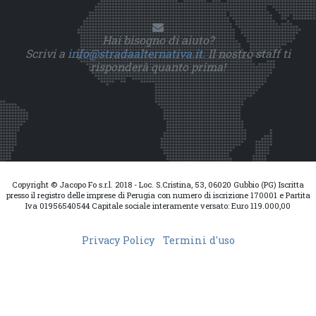
Hai bisogno di aiuto?
Scrivi a
info@stradaalternativa.it
. Il nostro staff ti
risponderà quanto prima!
Copyright © Jacopo Fo s.r.l. 2018 - Loc. S.Cristina, 53, 06020 Gubbio (PG) Iscritta
presso il registro delle imprese di Perugia con numero di iscrizione 170001 e Partita
Iva 01956540544 Capitale sociale interamente versato: Euro 119.000,00
Privacy Policy
Termini d'uso