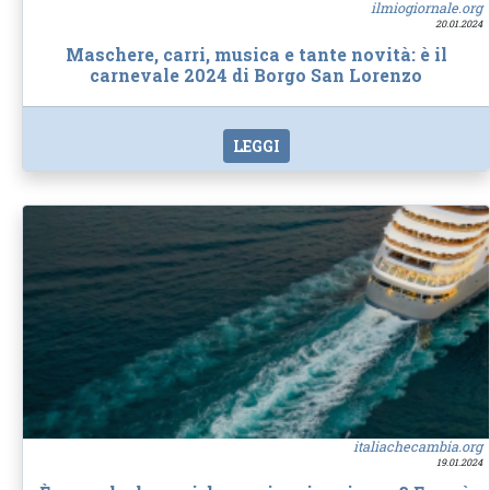
ilmiogiornale.org
20.01.2024
Maschere, carri, musica e tante novità: è il
carnevale 2024 di Borgo San Lorenzo
LEGGI
italiachecambia.org
19.01.2024