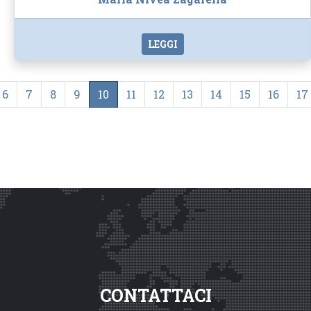
LEGGI
6
7
8
9
10
11
12
13
14
15
16
17
CONTATTACI