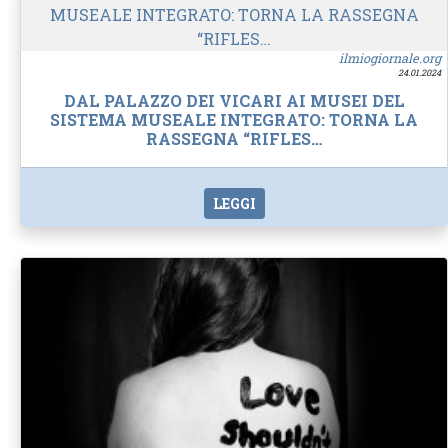
ilmiogiornale.org
24.01.2024
DAL PALAZZO DEI VICARI AI MUSEI DEL
SISTEMA MUSEALE INTEGRATO: TORNA LA
RASSEGNA “RIFLES…
LEGGI