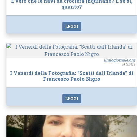
È vero che le navi da crociera inquinano? E se sì,
quanto?
LEGGI
ilmiogiornale.org
19.01.2024
I Venerdì della Fotografia: “Scatti dall’Irlanda” di
Francesco Paolo Nigro
LEGGI