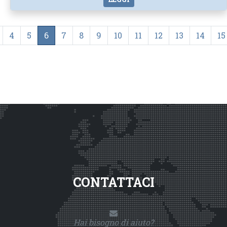
4
5
6
7
8
9
10
11
12
13
14
15
CONTATTACI
Hai bisogno di aiuto?