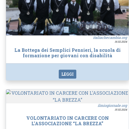
italiachecambia.org
16.02.2024
La Bottega dei Semplici Pensieri, la scuola di
formazione per giovani con disabilità
LEGGI
ilmiogiornale.org
15.02.2024
VOLONTARIATO IN CARCERE CON
L’ASSOCIAZIONE “LA BREZZA”