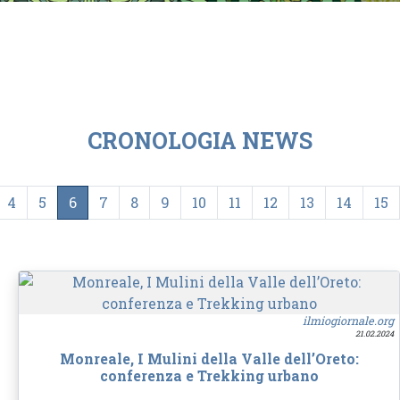
CRONOLOGIA NEWS
4
5
6
7
8
9
10
11
12
13
14
15
ilmiogiornale.org
21.02.2024
Monreale, I Mulini della Valle dell’Oreto:
conferenza e Trekking urbano