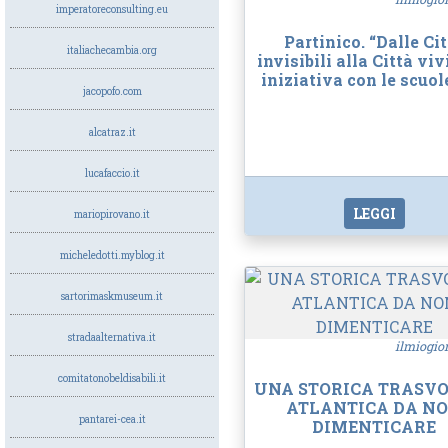
imperatoreconsulting.eu
Partinico. “Dalle Ci
italiachecambia.org
invisibili alla Città vivi
iniziativa con le scuol
jacopofo.com
alcatraz.it
lucafaccio.it
LEGGI
mariopirovano.it
micheledotti.myblog.it
sartorimaskmuseum.it
stradaalternativa.it
ilmiogio
comitatonobeldisabili.it
UNA STORICA TRASV
ATLANTICA DA N
pantarei-cea.it
DIMENTICARE