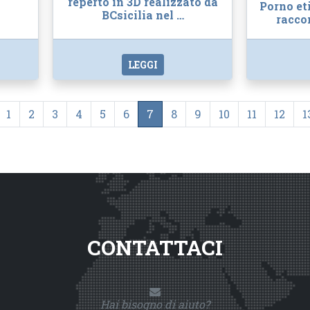
reperto in 3D realizzato da
Porno et
BCsicilia nel …
racco
LEGGI
1
2
3
4
5
6
7
8
9
10
11
12
1
CONTATTACI
Hai bisogno di aiuto?