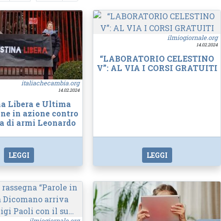
ilmiogiornale.org
14.02.2024
“LABORATORIO CELESTINO
V”: AL VIA I CORSI GRATUITI
italiachecambia.org
14.02.2024
na Libera e Ultima
ne in azione contro
ca di armi Leonardo
LEGGI
LEGGI
ilmiogiornale.org