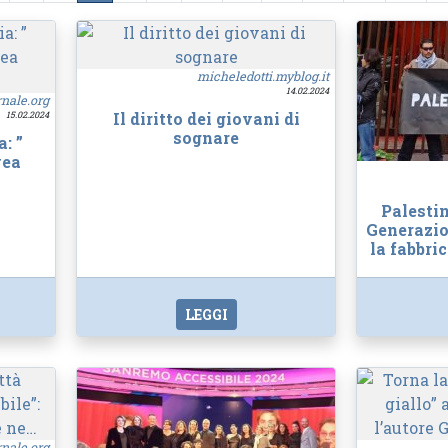
micheledotti.myblog.it
14.02.2024
rnale.org
Il diritto dei giovani di
15.02.2024
sognare
: ”
vea
Palesti
Generazio
la fabbri
LEGGI
rnale.org