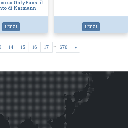
ico su OnlyFans: il
nto di Karmann
LEGGI
LEGGI
...
3
14
15
16
17
670
»