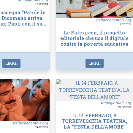
12.02.2024
rassegna “Parole in
 a Dicomano arriva
italiachecambia.org
igi Paoli con il su…
12.02.2024
Le Fate green, il progetto
editoriale che usa il digitale
contro la povertà educativa
LEGGI
LEGGI
ilmiogiornale.org
08.02.2024
IL 14 FEBBRAIO, A
TORREVECCHIA TEATINA,
italiachecambia.org
LA “FESTA DELL’AMORE”
09.02.2024