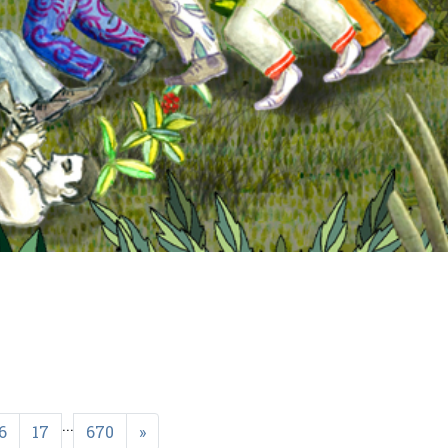
...
6
17
670
»