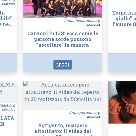
13.02.2024
ttà
Torna la 
bile”:
giallo”
italiachecambia.org
e ne…
l’autore G
13.02.2024
Canzoni in LIS: ecco come le
persone sorde possono
“ascoltare” la musica
LEGGI
rnale.org
12.02.2024
ilmiogiornale.org
OLATA
10.02.2024
ON
Agrigento, recupero
altorilievo: il video del