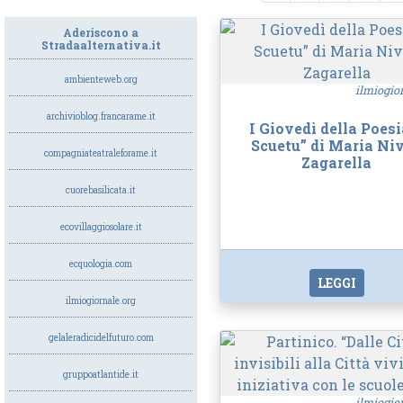
Aderiscono a
Stradaalternativa.it
ambienteweb.org
ilmiogio
archivioblog.francarame.it
I Giovedì della Poesia
Scuetu” di Maria Ni
compagniateatraleforame.it
Zagarella
cuorebasilicata.it
ecovillaggiosolare.it
ecquologia.com
LEGGI
ilmiogiornale.org
gelaleradicidelfuturo.com
gruppoatlantide.it
ilmiogio