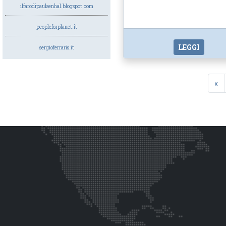
ilfarodipaulsenhal.blogspot.com
peopleforplanet.it
LEGGI
sergioferraris.it
«