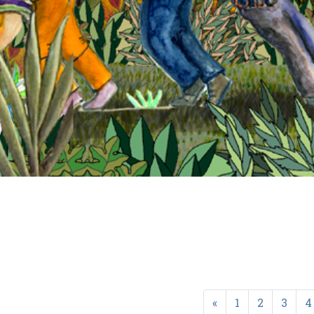
«
1
2
3
4