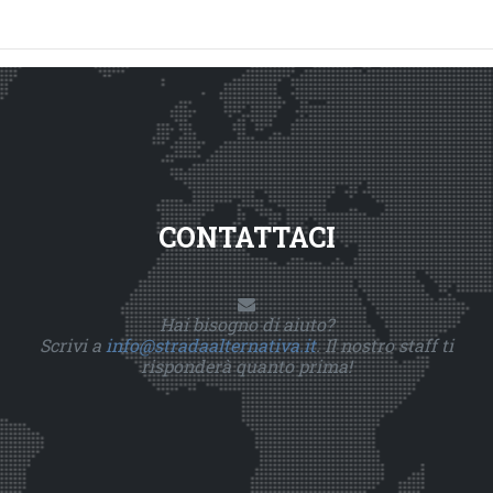
CONTATTACI
Hai bisogno di aiuto?
Scrivi a
info@stradaalternativa.it
. Il nostro staff ti
risponderà quanto prima!