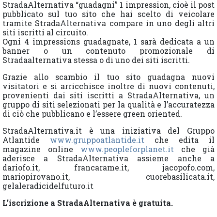
StradaAlternativa “guadagni” 1 impression, cioè il post
pubblicato sul tuo sito che hai scelto di veicolare
tramite StradaAlternativa compare in uno degli altri
siti iscritti al circuito.
Ogni 4 impressions guadagnate, 1 sarà dedicata a un
banner o un contenuto promozionale di
Stradaalternativa stessa o di uno dei siti iscritti.
Grazie allo scambio il tuo sito guadagna nuovi
visitatori e si arricchisce inoltre di nuovi contenuti,
provenienti dai siti iscritti a StradaAlternativa, un
gruppo di siti selezionati per la qualità e l’accuratezza
di ciò che pubblicano e l’essere green oriented.
StradaAlternativa.it è una iniziativa del Gruppo
Atlantide
www.gruppoatlantide.it
che edita il
magazine online
www.peopleforplanet.it
che già
aderisce a StradaAlternativa assieme anche a
dariofo.it, francarame.it, jacopofo.com,
mariopirovano.it, cuorebasilicata.it,
gelaleradicidelfuturo.it
L’iscrizione a StradaAlternativa è gratuita.