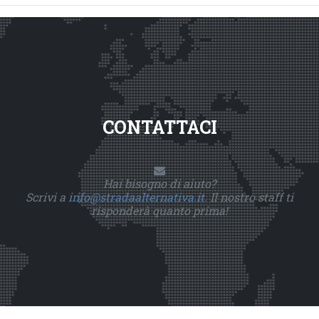
CONTATTACI
Hai bisogno di aiuto?
Scrivi a
info@stradaalternativa.it
. Il nostro staff ti
risponderà quanto prima!