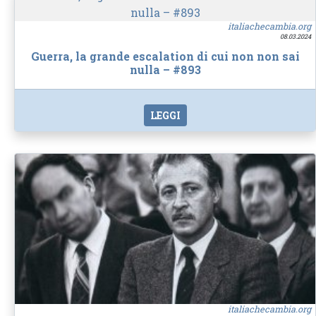
italiachecambia.org
08.03.2024
Guerra, la grande escalation di cui non non sai
nulla – #893
LEGGI
italiachecambia.org