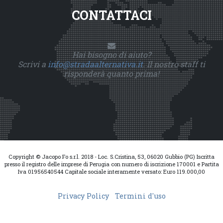
CONTATTACI
Hai bisogno di aiuto?
Scrivi a
info@stradaalternativa.it
. Il nostro staff ti
risponderà quanto prima!
Copyright © Jacopo Fo s.r.l. 2018 - Loc. S.Cristina, 53, 06020 Gubbio (PG) Iscritta
presso il registro delle imprese di Perugia con numero di iscrizione 170001 e Partita
Iva 01956540544 Capitale sociale interamente versato: Euro 119.000,00
Privacy Policy
Termini d'uso