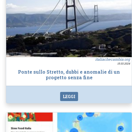
italiachecambia.org
15.03.2024
Ponte sullo Stretto, dubbi e anomalie di un
progetto senza fine
LEGGI