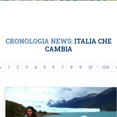
CRONOLOGIA NEWS:
ITALIA CHE
CAMBIA
...
«
1
2
3
4
5
6
7
8
9
10
124