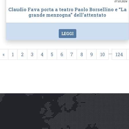
07.03.2024
Claudio Fava porta a teatro Paolo Borsellino e “La
grande menzogna” dell’attentato
LEGGI
...
«
1
2
3
4
5
6
7
8
9
10
124