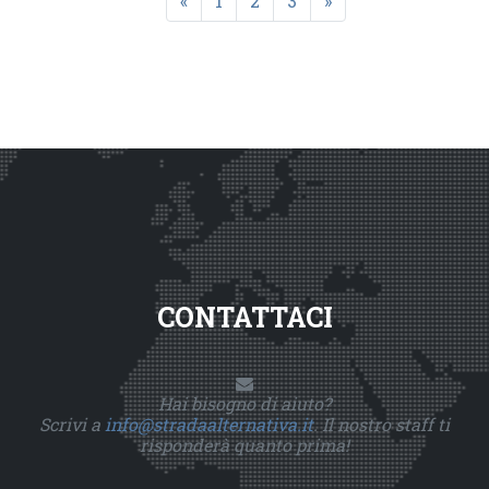
«
1
2
3
»
CONTATTACI
Hai bisogno di aiuto?
Scrivi a
info@stradaalternativa.it
. Il nostro staff ti
risponderà quanto prima!