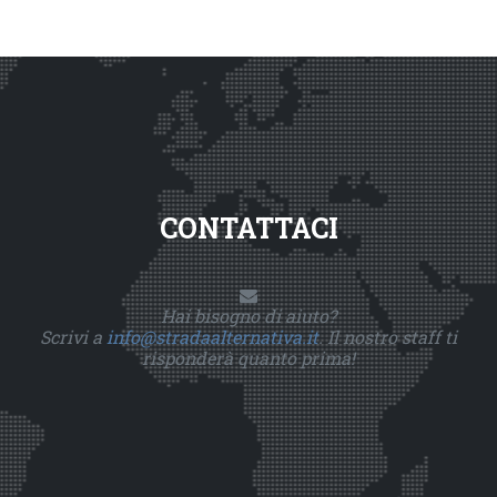
CONTATTACI
Hai bisogno di aiuto?
Scrivi a
info@stradaalternativa.it
. Il nostro staff ti
risponderà quanto prima!