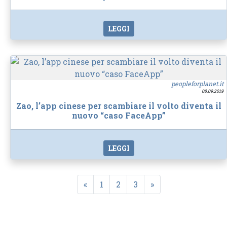
LEGGI
peopleforplanet.it
08.09.2019
Zao, l’app cinese per scambiare il volto diventa il
nuovo “caso FaceApp”
LEGGI
«
1
2
3
»