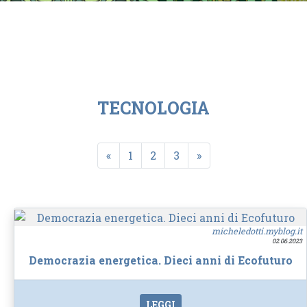
TECNOLOGIA
«
1
2
3
»
micheledotti.myblog.it
02.06.2023
Democrazia energetica. Dieci anni di Ecofuturo
LEGGI