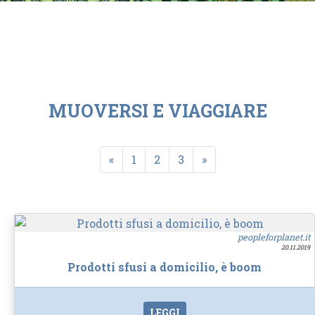
MUOVERSI E VIAGGIARE
«
1
2
3
»
peopleforplanet.it
20.11.2019
Prodotti sfusi a domicilio, è boom
LEGGI