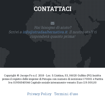
CONTATTACI
Hai bisogno di aiuto?
Scrivi a
info@stradaalternativa.it
. Il nostro staff ti
risponderà quanto prima!
Copyright © Jacopo Fo s.r.l. 2018 - Loc. S.Cristina, 53, 06020 Gubbio (PG) Iscritta
presso il registro delle imprese di Perugia con numero di iscrizione 170001 e Partita
Iva 01956540544 Capitale sociale interamente versato: Euro 119.000,00
Privacy Policy
Termini d'uso