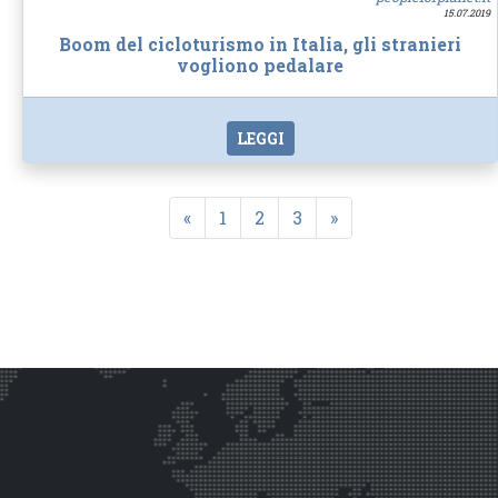
15.07.2019
Boom del cicloturismo in Italia, gli stranieri
vogliono pedalare
LEGGI
«
1
2
3
»