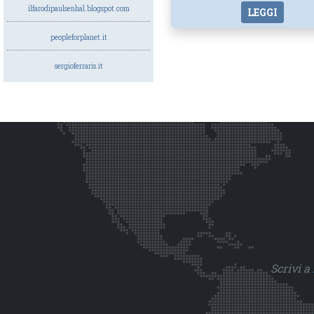
ilfarodipaulsenhal.blogspot.com
LEGGI
peopleforplanet.it
sergioferraris.it
Scrivi a