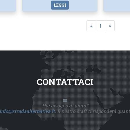
LEGGI
«
1
»
CONTATTACI
Hai bisogno di aiuto?
info@stradaalternativa.it
. Il nostro staff ti risponderà quan