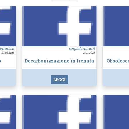
erraris.it
sergioferraris.it
27.02.2024
21.11.2023
o
Decarbonizzazione in frenata
Obsolesc
LEGGI