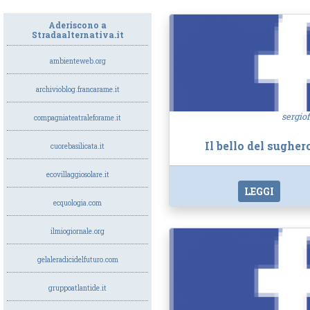
Aderiscono a
Stradaalternativa.it
ambienteweb.org
archivioblog.francarame.it
sergiof
compagniateatraleforame.it
Il bello del sugher
cuorebasilicata.it
ecovillaggiosolare.it
LEGGI
ecquologia.com
ilmiogiornale.org
gelaleradicidelfuturo.com
gruppoatlantide.it