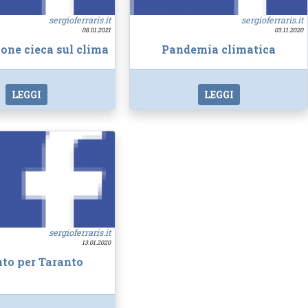
sergioferraris.it
sergioferraris.it
08.01.2021
03.11.2020
one cieca sul clima
Pandemia climatica
LEGGI
LEGGI
sergioferraris.it
13.01.2020
nto per Taranto