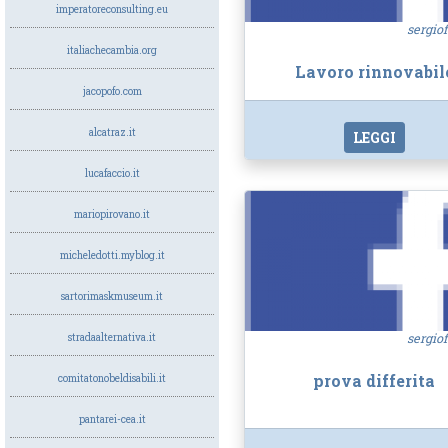
imperatoreconsulting.eu
sergiof
italiachecambia.org
Lavoro rinnovabil
jacopofo.com
alcatraz.it
LEGGI
lucafaccio.it
mariopirovano.it
micheledotti.myblog.it
sartorimaskmuseum.it
sergiof
stradaalternativa.it
prova differita
comitatonobeldisabili.it
pantarei-cea.it