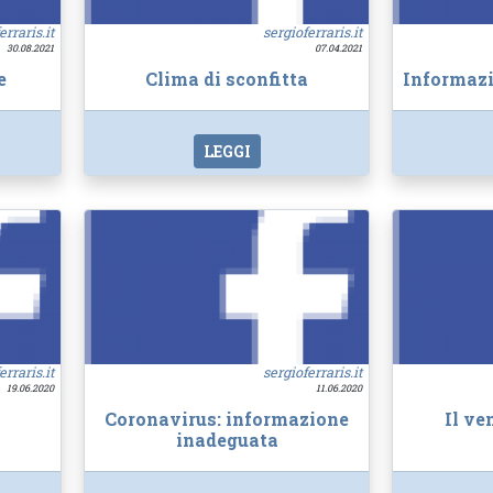
erraris.it
sergioferraris.it
30.08.2021
07.04.2021
e
Clima di sconfitta
Informazi
LEGGI
erraris.it
sergioferraris.it
19.06.2020
11.06.2020
Coronavirus: informazione
Il ve
inadeguata