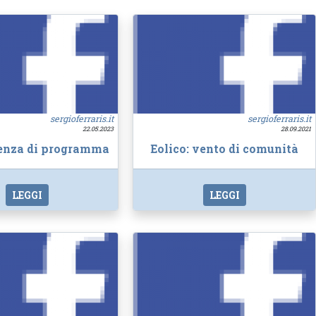
sergioferraris.it
sergioferraris.it
22.05.2023
28.09.2021
enza di programma
Eolico: vento di comunità
LEGGI
LEGGI