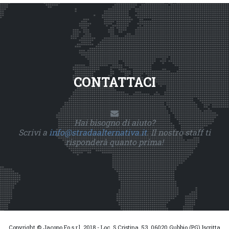
CONTATTACI
Hai bisogno di aiuto?
Scrivi a
info@stradaalternativa.it
. Il nostro staff ti
risponderà quanto prima!
Copyright © Jacopo Fo s.r.l. 2018 - Loc. S.Cristina, 53, 06020 Gubbio (PG) Iscritta