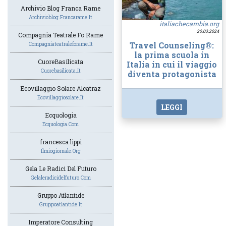
Archivio Blog Franca Rame
Archivioblog.francarame.it
italiachecambia.org
20.03.2024
Compagnia Teatrale Fo Rame
Travel Counseling®:
Compagniateatraleforame.it
la prima scuola in
CuoreBasilicata
Italia in cui il viaggio
Cuorebasilicata.it
diventa protagonista
Ecovillaggio Solare Alcatraz
Ecovillaggiosolare.it
LEGGI
Ecquologia
Ecquologia.com
francesca lippi
Ilmiogiornale.org
Gela Le Radici Del Futuro
Gelaleradicidelfuturo.com
Gruppo Atlantide
Gruppoatlantide.it
Imperatore Consulting