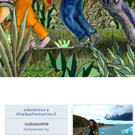
Aderiscono a
Stradaalternativa.it
AmbienteWeb
Ambienteweb.org