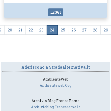
LEGGI
9
20
21
22
23
24
25
26
27
28
29
Aderiscono a Stradaalternativa.it
AmbienteWeb
Ambienteweb.org
Archivio Blog Franca Rame
Archivioblog.francarame.it