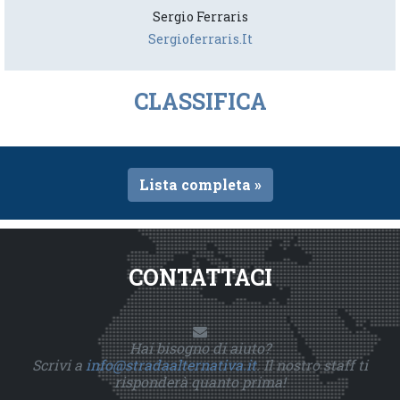
Sergio Ferraris
Sergioferraris.it
CLASSIFICA
Lista completa »
CONTATTACI
Hai bisogno di aiuto?
Scrivi a
info@stradaalternativa.it
. Il nostro staff ti
risponderà quanto prima!