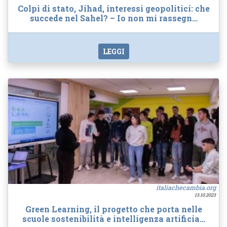
Colpi di stato, Jihad, interessi geopolitici: che
succede nel Sahel? – Io non mi rassegn…
LEGGI
italiachecambia.org
13.10.2023
Green Learning, il progetto che porta nelle
scuole sostenibilità e intelligenza artificia…