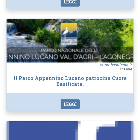
LEGGI
cuorebasilicata.it
18.03.2024
Il Parco Appennino Lucano patrocina Cuore
Basilicata.
LEGGI