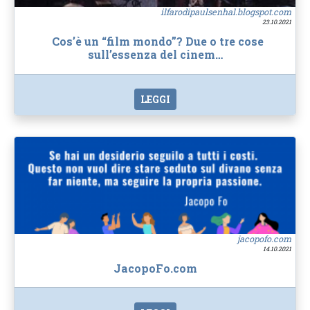
ilfarodipaulsenhal.blogspot.com
23.10.2021
Cos’è un “film mondo”? Due o tre cose
sull’essenza del cinem…
LEGGI
jacopofo.com
14.10.2021
JacopoFo.com