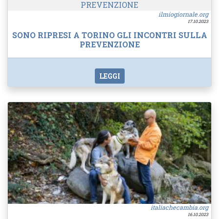
ilmiogiornale.org
17.10.2023
SONO RIPRESI A TORINO GLI INCONTRI SULLA
PREVENZIONE
LEGGI
italiachecambia.org
16.10.2023