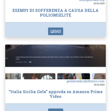
20.03.2024
ESEMPI DI SOFFERENZA A CAUSA DELLA
POLIOMIELITE
LEGGI
gelaleradicidelfuturo.com
18.03.2024
“Italia Sicilia Gela” approda su Amazon Prime
Video