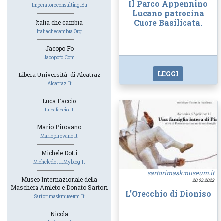
Il Parco Appennino
Imperatoreconsulting.eu
Lucano patrocina
Cuore Basilicata.
Italia che cambia
Italiachecambia.org
Jacopo Fo
Jacopofo.com
LEGGI
Libera Università di Alcatraz
Alcatraz.it
Luca Faccio
Lucafaccio.it
Mario Pirovano
Mariopirovano.it
Michele Dotti
Micheledotti.myblog.it
sartorimaskmuseum.it
Museo Internazionale della
20.03.2022
Maschera Amleto e Donato Sartori
L’Orecchio di Dioniso
Sartorimaskmuseum.it
Nicola