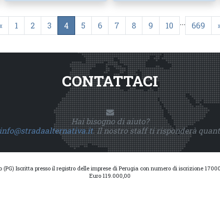
...
«
1
2
3
4
5
6
7
8
9
10
669
CONTATTACI
Hai bisogno di aiuto?
info@stradaalternativa.it
. Il nostro staff ti risponderà quan
io (PG) Iscritta presso il registro delle imprese di Perugia con numero di iscrizione 17
Euro 119.000,00