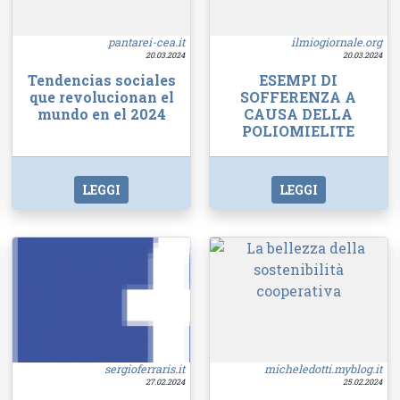
pantarei-cea.it
ilmiogiornale.org
20.03.2024
20.03.2024
Tendencias sociales
ESEMPI DI
que revolucionan el
SOFFERENZA A
mundo en el 2024
CAUSA DELLA
POLIOMIELITE
LEGGI
LEGGI
sergioferraris.it
micheledotti.myblog.it
27.02.2024
25.02.2024