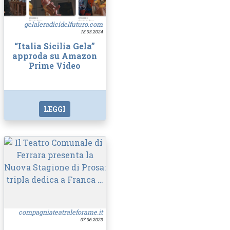
gelaleradicidelfuturo.com
18.03.2024
“Italia Sicilia Gela”
approda su Amazon
Prime Video
LEGGI
compagniateatraleforame.it
07.06.2023