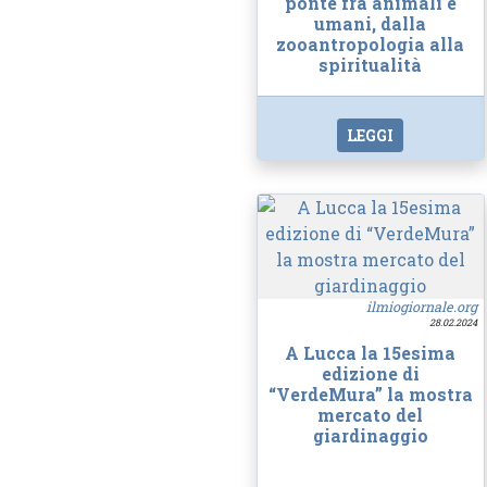
ponte fra animali e
umani, dalla
zooantropologia alla
spiritualità
LEGGI
ilmiogiornale.org
28.02.2024
A Lucca la 15esima
edizione di
“VerdeMura” la mostra
mercato del
giardinaggio