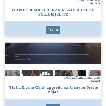
20.03.2024
ESEMPI DI SOFFERENZA A CAUSA DELLA
POLIOMIELITE
LEGGI
gelaleradicidelfuturo.com
18.03.2024
“Italia Sicilia Gela” approda su Amazon Prime
Video