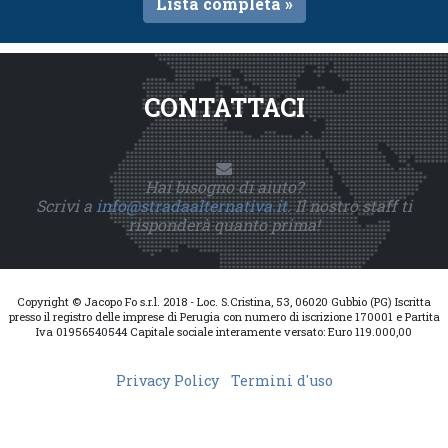
Lista completa »
CONTATTACI
Hai bisogno di aiuto?
Scrivi a
info@stradaalternativa.it
. Il nostro staff ti
risponderà quanto prima!
Copyright © Jacopo Fo s.r.l. 2018 - Loc. S.Cristina, 53, 06020 Gubbio (PG) Iscritta
presso il registro delle imprese di Perugia con numero di iscrizione 170001 e Partita
Iva 01956540544 Capitale sociale interamente versato: Euro 119.000,00
Privacy Policy
Termini d'uso