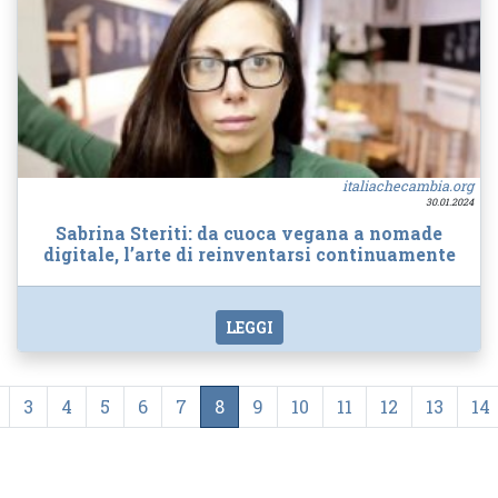
italiachecambia.org
30.01.2024
Sabrina Steriti: da cuoca vegana a nomade
digitale, l’arte di reinventarsi continuamente
LEGGI
3
4
5
6
7
8
9
10
11
12
13
14