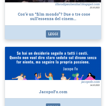
ilfarodipaulsenhal.blogspot.com
23.10.2021
Cos’è un “film mondo”? Due o tre cose
sull’essenza del cinem…
LEGGI
jacopofo.com
14.10.2021
JacopoFo.com