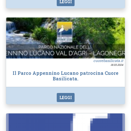
LEGGI
cuorebasilicata.it
18.03.2024
Il Parco Appennino Lucano patrocina Cuore
Basilicata.
LEGGI