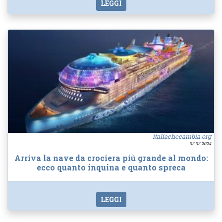
LEGGI
italiachecambia.org
02.02.2024
Arriva la nave da crociera più grande al mondo:
ecco quanto inquina e quanto spreca
LEGGI