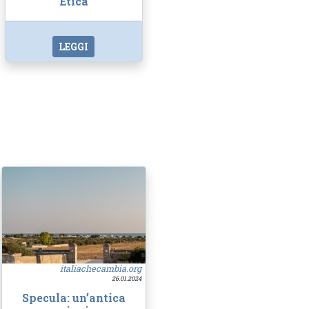
Etica
LEGGI
italiachecambia.org
26.01.2024
Specula: un’antica