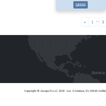
LEGGI
...
«
1
3
Scrivi a
Copyright © Jacopo Fo s.r.l. 2018 - Loc. S.Cristina, 53, 06020 Gubb