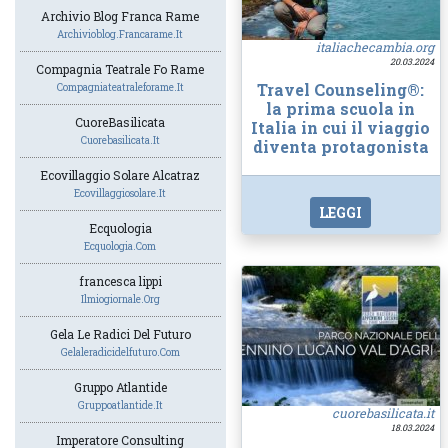
Archivio Blog Franca Rame
Archivioblog.francarame.it
italiachecambia.org
20.03.2024
Compagnia Teatrale Fo Rame
Travel Counseling®:
Compagniateatraleforame.it
la prima scuola in
CuoreBasilicata
Italia in cui il viaggio
Cuorebasilicata.it
diventa protagonista
Ecovillaggio Solare Alcatraz
Ecovillaggiosolare.it
LEGGI
Ecquologia
Ecquologia.com
francesca lippi
Ilmiogiornale.org
Gela Le Radici Del Futuro
Gelaleradicidelfuturo.com
Gruppo Atlantide
Gruppoatlantide.it
cuorebasilicata.it
18.03.2024
Imperatore Consulting