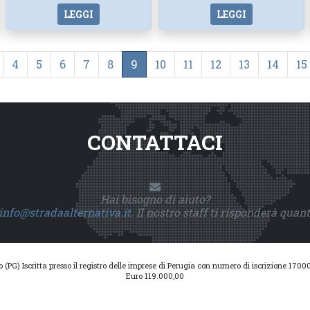
LEGGI
LEGGI
4
5
6
7
8
9
10
11
12
13
14
15
CONTATTACI
Hai bisogno di aiuto?
info@stradaalternativa.it
. Il nostro staff ti risponderà quan
io (PG) Iscritta presso il registro delle imprese di Perugia con numero di iscrizione 17
Euro 119.000,00