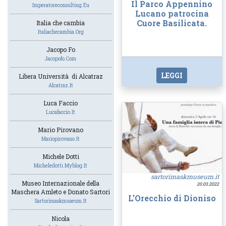
Il Parco Appennino
Imperatoreconsulting.eu
Lucano patrocina
Cuore Basilicata.
Italia che cambia
Italiachecambia.org
Jacopo Fo
Jacopofo.com
LEGGI
Libera Università di Alcatraz
Alcatraz.it
Luca Faccio
Lucafaccio.it
Mario Pirovano
Mariopirovano.it
Michele Dotti
Micheledotti.myblog.it
sartorimaskmuseum.it
Museo Internazionale della
20.03.2022
Maschera Amleto e Donato Sartori
L’Orecchio di Dioniso
Sartorimaskmuseum.it
Nicola