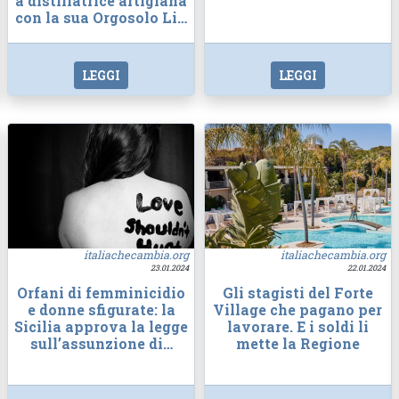
a distillatrice artigiana
con la sua Orgosolo Li…
LEGGI
LEGGI
italiachecambia.org
italiachecambia.org
23.01.2024
22.01.2024
Orfani di femminicidio
Gli stagisti del Forte
e donne sfigurate: la
Village che pagano per
Sicilia approva la legge
lavorare. E i soldi li
sull’assunzione di…
mette la Regione