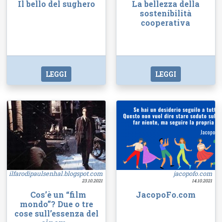
Il bello del sughero
La bellezza della
sostenibilità
cooperativa
LEGGI
LEGGI
ilfarodipaulsenhal.blogspot.com
jacopofo.com
23.10.2021
14.10.2021
Cos’è un “film
JacopoFo.com
mondo”? Due o tre
cose sull’essenza del