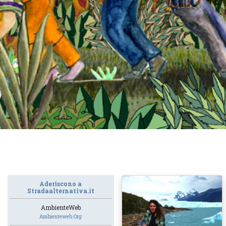
Aderiscono a
Stradaalternativa.it
AmbienteWeb
Ambienteweb.org