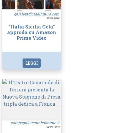
gelaleradicidelfuturo.com
18.03.2024
“Italia Sicilia Gela”
approda su Amazon
Prime Video
LEGGI
compagniateatraleforame.it
07.06.2023