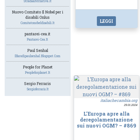
Stradaalternativa.it
Nuovo Comitato Il Nobel per i
disabili Onlus
LEGGI
Comitatonobeldisabili.it
pantarei-cea.it
Pantarei-Cea.it
Paul Senhal
Ilfarodipaulsenhal.blogspot.com
People for Planet
Peopleforplanet.it
Sergio Ferraris
Sergioferraris.it
italiachecambia.org
29.01.2024
L’Europa apre alla
deregolamentazione
sui nuovi OGM? – #869