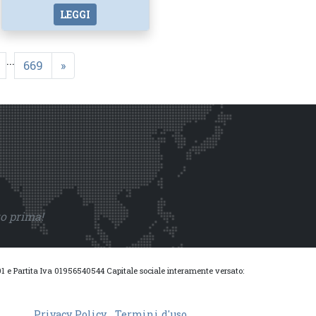
LEGGI
...
669
»
to prima!
0001 e Partita Iva 01956540544 Capitale sociale interamente versato:
Privacy Policy
Termini d'uso