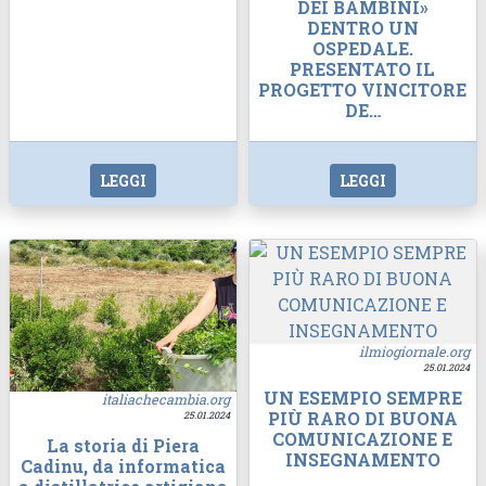
DEI BAMBINI»
DENTRO UN
OSPEDALE.
PRESENTATO IL
PROGETTO VINCITORE
DE…
LEGGI
LEGGI
ilmiogiornale.org
25.01.2024
UN ESEMPIO SEMPRE
italiachecambia.org
PIÙ RARO DI BUONA
25.01.2024
COMUNICAZIONE E
La storia di Piera
INSEGNAMENTO
Cadinu, da informatica