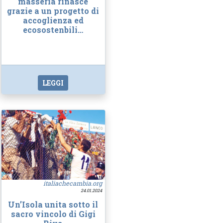
masseria rinasce
grazie a un progetto di
accoglienza ed
ecosostenbili…
LEGGI
italiachecambia.org
24.01.2024
Un’Isola unita sotto il
sacro vincolo di Gigi