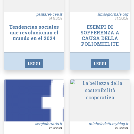
pantarei-cea.it
ilmiogiornale.org
20.03.2024
20.03.2024
Tendencias sociales
ESEMPI DI
que revolucionan el
SOFFERENZA A
mundo en el 2024
CAUSA DELLA
POLIOMIELITE
LEGGI
LEGGI
sergioferraris.it
micheledotti.myblog.it
27.02.2024
25.02.2024