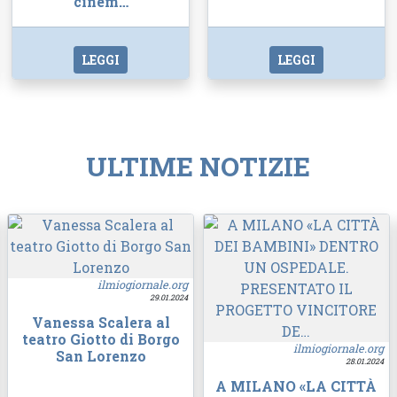
cinem…
LEGGI
LEGGI
ULTIME NOTIZIE
ilmiogiornale.org
29.01.2024
Vanessa Scalera al
teatro Giotto di Borgo
ilmiogiornale.org
San Lorenzo
28.01.2024
A MILANO «LA CITTÀ