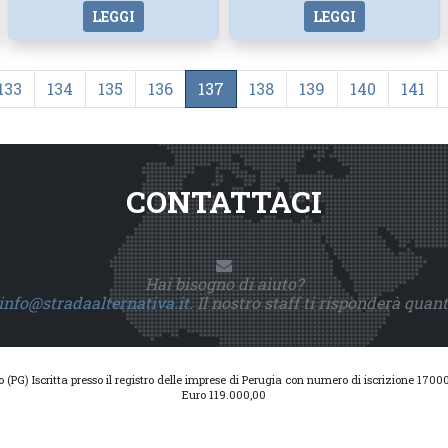
LEGGI
LEGGI
133
134
135
136
137
138
139
140
141
CONTATTACI
Hai bisogno di aiuto?
info@stradaalternativa.it
. Il nostro staff ti risponderà quan
io (PG) Iscritta presso il registro delle imprese di Perugia con numero di iscrizione 17
Euro 119.000,00