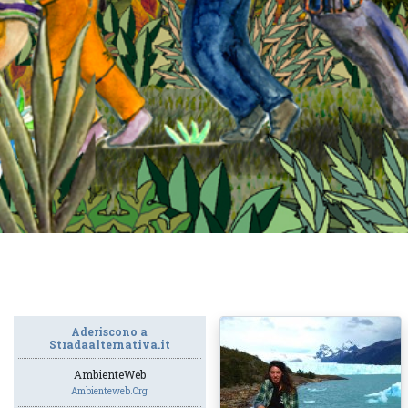
Aderiscono a
Stradaalternativa.it
AmbienteWeb
Ambienteweb.org