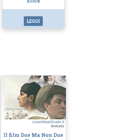
Etica
LEGGI
cuorebasilicata.it
09.09.2021
Il film Due Ma Non Due