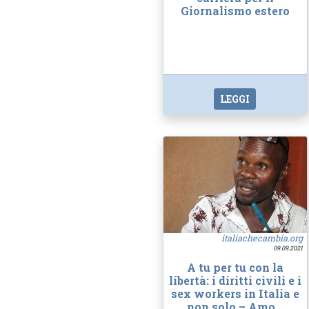
Giornalismo estero
LEGGI
italiachecambia.org
09.09.2021
A tu per tu con la
libertà: i diritti civili e i
sex workers in Italia e
non solo – Amo…