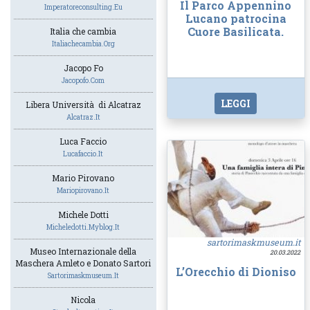
Il Parco Appennino
Imperatoreconsulting.eu
Lucano patrocina
Cuore Basilicata.
Italia che cambia
Italiachecambia.org
Jacopo Fo
Jacopofo.com
LEGGI
Libera Università di Alcatraz
Alcatraz.it
Luca Faccio
Lucafaccio.it
Mario Pirovano
Mariopirovano.it
Michele Dotti
Micheledotti.myblog.it
sartorimaskmuseum.it
Museo Internazionale della
20.03.2022
Maschera Amleto e Donato Sartori
L’Orecchio di Dioniso
Sartorimaskmuseum.it
Nicola