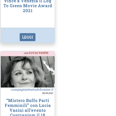
vince a Venezia il Log
To Green Movie Award
2021
LEGGI
compagniateatraleforame.it
08.09.2021
“Mistero Buffo Parti
Femminili” con Lucia
Vasini all’evento
Contranium il 18