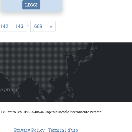
LEGGI
...
142
143
669
»
to prima!
0001 e Partita Iva 01956540544 Capitale sociale interamente versato:
Privacy Policy
Termini d'uso