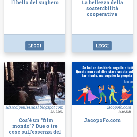
Il bello del sughero
La bellezza della
sostenibilità
cooperativa
LEGGI
LEGGI
ilfarodipaulsenhal.blogspot.com
jacopofo.com
23.10.2021
14.10.2021
Cos’è un “film
JacopoFo.com
mondo”? Due o tre
cose sull’essenza del