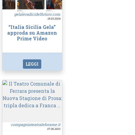
gelaleradicidelfuturo.com
18.03.2024
“Italia Sicilia Gela”
approda su Amazon
Prime Video
LEGGI
compagniateatraleforame.it
07.06.2023