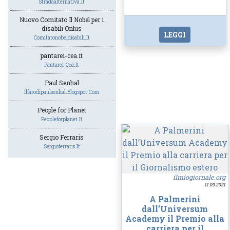
Stradaalternativa.it
Nuovo Comitato Il Nobel per i
disabili Onlus
LEGGI
Comitatonobeldisabili.it
pantarei-cea.it
Pantarei-Cea.it
Paul Senhal
Ilfarodipaulsenhal.blogspot.com
People for Planet
Peopleforplanet.it
Sergio Ferraris
Sergioferraris.it
ilmiogiornale.org
11.09.2021
A Palmerini
dall’Universum
Academy il Premio alla
carriera per il