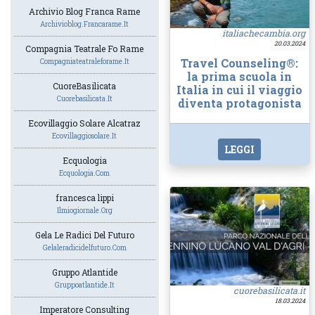
Archivio Blog Franca Rame
Archivioblog.francarame.it
italiachecambia.org
20.03.2024
Compagnia Teatrale Fo Rame
Travel Counseling®:
Compagniateatraleforame.it
la prima scuola in
CuoreBasilicata
Italia in cui il viaggio
Cuorebasilicata.it
diventa protagonista
Ecovillaggio Solare Alcatraz
Ecovillaggiosolare.it
LEGGI
Ecquologia
Ecquologia.com
francesca lippi
Ilmiogiornale.org
Gela Le Radici Del Futuro
Gelaleradicidelfuturo.com
Gruppo Atlantide
Gruppoatlantide.it
cuorebasilicata.it
18.03.2024
Imperatore Consulting