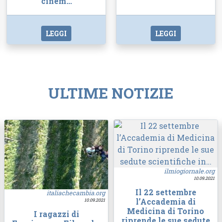
cinem…
LEGGI
LEGGI
ULTIME NOTIZIE
ilmiogiornale.org
10.09.2021
Il 22 settembre
italiachecambia.org
l’Accademia di
10.09.2021
Medicina di Torino
I ragazzi di
riprende le sue sedute