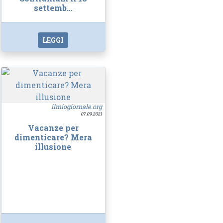
settemb…
LEGGI
ilmiogiornale.org
07.09.2021
Vacanze per
dimenticare? Mera
illusione