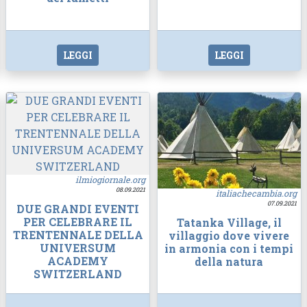
LEGGI
LEGGI
ilmiogiornale.org
08.09.2021
italiachecambia.org
07.09.2021
DUE GRANDI EVENTI
PER CELEBRARE IL
Tatanka Village, il
TRENTENNALE DELLA
villaggio dove vivere
UNIVERSUM
in armonia con i tempi
ACADEMY
della natura
SWITZERLAND