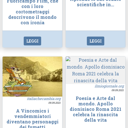
Fuoricampo Film, che
scientifiche in…
con i loro
cortometraggi
descrivono il mondo
con ironia
LEGGI
LEGGI
ilmiogiornale.org
09.09.2021
Poesia e Arte dal
italiachecambia.org
mondo. Apollo
09.09.2021
dionisiaco Roma 2021
A Vincomics i
celebra la rinascita
vendemmiatori
della vita
diventano personaggi
dei fumetti