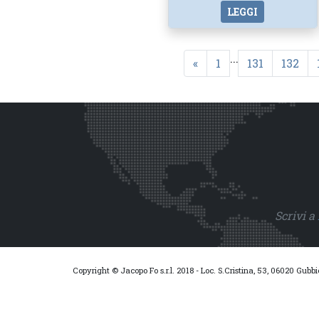
LEGGI
...
«
1
131
132
Scrivi a
Copyright © Jacopo Fo s.r.l. 2018 - Loc. S.Cristina, 53, 06020 Gubb