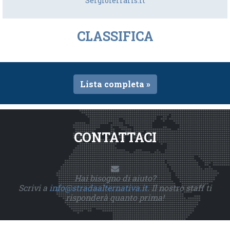
Sergioferraris.it
CLASSIFICA
Lista completa »
CONTATTACI
Hai bisogno di aiuto?
Scrivi a
info@stradaalternativa.it
. Il nostro staff ti
risponderà quanto prima!