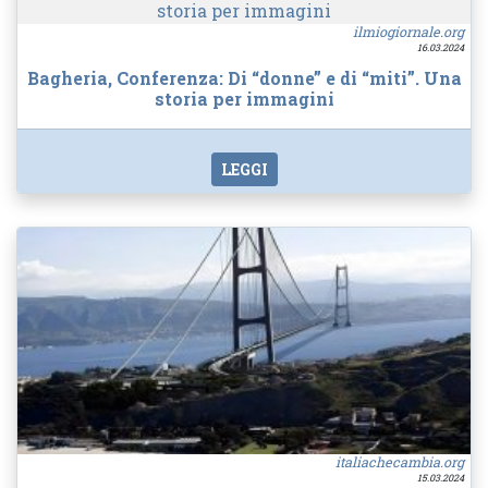
ilmiogiornale.org
16.03.2024
Bagheria, Conferenza: Di “donne” e di “miti”. Una
storia per immagini
LEGGI
italiachecambia.org
15.03.2024