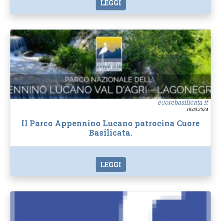
LEGGI
cuorebasilicata.it
18.03.2024
Il Parco Appennino Lucano patrocina Cuore
Basilicata.
LEGGI