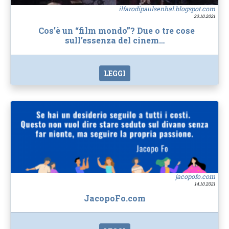
ilfarodipaulsenhal.blogspot.com
23.10.2021
Cos’è un “film mondo”? Due o tre cose
sull’essenza del cinem…
LEGGI
jacopofo.com
14.10.2021
JacopoFo.com