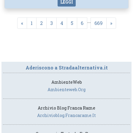
LEGGI
...
«
1
2
3
4
5
6
669
»
Aderiscono a Stradaalternativa.it
AmbienteWeb
Ambienteweb.org
Archivio Blog Franca Rame
Archivioblog.francarame.it