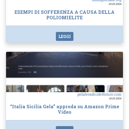
20.03.2024
ESEMPI DI SOFFERENZA A CAUSA DELLA
POLIOMIELITE
LEGGI
gelaleradicidelfuturo.com
18.03.2024
“Italia Sicilia Gela” approda su Amazon Prime
Video