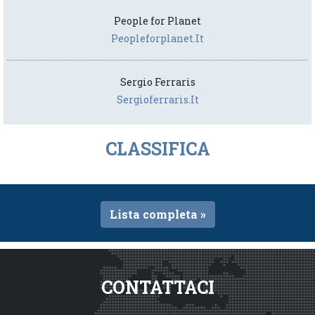
People for Planet
Peopleforplanet.it
Sergio Ferraris
Sergioferraris.it
CLASSIFICA
Lista completa »
CONTATTACI