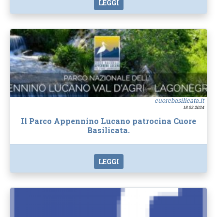
LEGGI
cuorebasilicata.it
18.03.2024
Il Parco Appennino Lucano patrocina Cuore
Basilicata.
LEGGI