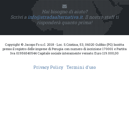
Hai bisogno di aiuto?
Scrivi a
info@stradaalternativa.it
. Il nostro staff ti
risponderà quanto prima!
Copyright © Jacopo Fo s.r.l. 2018 - Loc. S.Cristina, 53, 06020 Gubbio (PG) Iscritta
presso il registro delle imprese di Perugia con numero di iscrizione 170001 e Partita
Iva 01956540544 Capitale sociale interamente versato: Euro 119.000,00
Privacy Policy
Termini d'uso