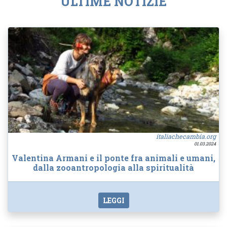
ULTIME NOTIZIE
italiachecambia.org
01.03.2024
Valentina Armani e il ponte fra animali e umani,
dalla zooantropologia alla spiritualità
LEGGI