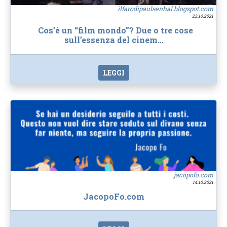
ilfarodipaulsenhal.blogspot.com
23.10.2021
Cos’è un “film mondo”? Due o tre cose
sull’essenza del cinem…
LEGGI
jacopofo.com
14.10.2021
JacopoFo.com