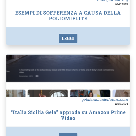
20.03.2024
ESEMPI DI SOFFERENZA A CAUSA DELLA
POLIOMIELITE
LEGGI
gelaleradicidelfuturo.com
18.03.2024
“Italia Sicilia Gela” approda su Amazon Prime
Video