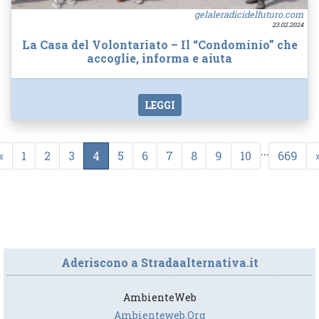
gelaleradicidelfuturo.com
23.02.2024
La Casa del Volontariato – Il “Condominio” che
accoglie, informa e aiuta
LEGGI
...
«
1
2
3
4
5
6
7
8
9
10
669
Aderiscono a Stradaalternativa.it
AmbienteWeb
Ambienteweb.org