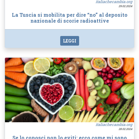
italiachecambia.org
29.02.2024
La Tuscia si mobilita per dire “no” al deposito
nazionale di scorie radioattive
LEGGI
italiachecambia.org
28.02.2024
Se lo conosci non lo eviti: ecco come mi sono