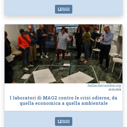
LEGGI
italiachecambia.org
26.02.2024
I laboratori di MAG2 contro le crisi odierne, da
quella economica a quella ambientale
LEGGI