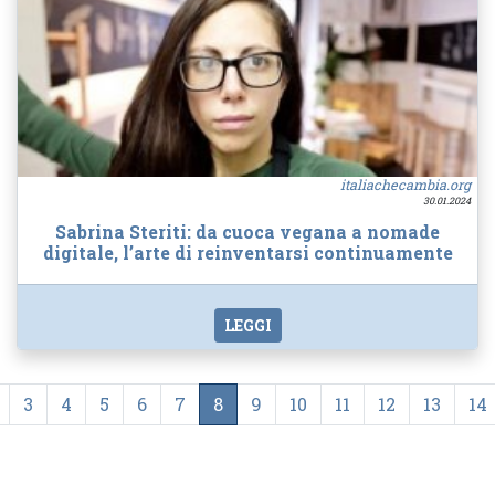
italiachecambia.org
30.01.2024
Sabrina Steriti: da cuoca vegana a nomade
digitale, l’arte di reinventarsi continuamente
LEGGI
3
4
5
6
7
8
9
10
11
12
13
14