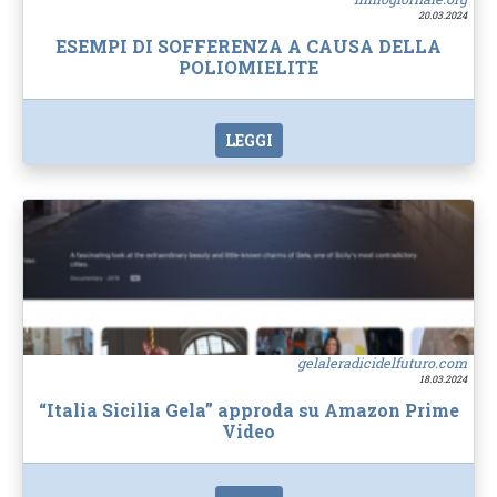
20.03.2024
ESEMPI DI SOFFERENZA A CAUSA DELLA
POLIOMIELITE
LEGGI
gelaleradicidelfuturo.com
18.03.2024
“Italia Sicilia Gela” approda su Amazon Prime
Video