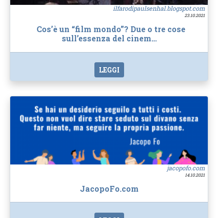
ilfarodipaulsenhal.blogspot.com
23.10.2021
Cos’è un “film mondo”? Due o tre cose
sull’essenza del cinem…
LEGGI
jacopofo.com
14.10.2021
JacopoFo.com