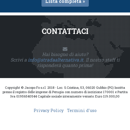
Lista completa »
CONTATTACI
Hai bisogno di aiuto?
Scrivi a
info@stradaalternativa.it
. Il nostro staff ti
risponderà quanto prima!
Copyright © Jacopo Fo s.r.l. 2018 - Loc. S.Cristina, 53, 06020 Gubbio (PG) Iscritta
presso il registro delle imprese di Perugia con numero di iscrizione 170001 e Partita
Iva 01956540544 Capitale sociale interamente versato: Euro 119.000,00
Privacy Policy
Termini d'uso