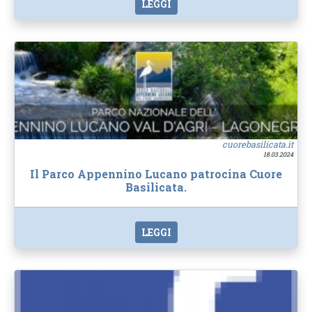
LEGGI
cuorebasilicata.it
18.03.2024
Il Parco Appennino Lucano patrocina Cuore
Basilicata.
LEGGI