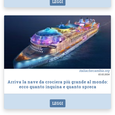
LEGGI
italiachecambia.org
02.02.2024
Arriva la nave da crociera più grande al mondo:
ecco quanto inquina e quanto spreca
LEGGI