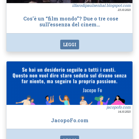
ilfarodipaulsenhal.blogspot.com
23.10.2021
Cos’è un “film mondo”? Due o tre cose
sull’essenza del cinem…
LEGGI
jacopofo.com
14.10.2021
JacopoFo.com