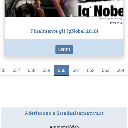
jacopofo.com
19.09.2018
Finalmente gli IgNobel 2018!
LEGGI
656
657
658
659
660
661
662
663
664
Aderiscono a Stradaalternativa.it
AmbienteWeb