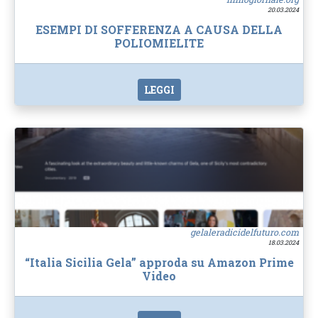
20.03.2024
ESEMPI DI SOFFERENZA A CAUSA DELLA
POLIOMIELITE
LEGGI
gelaleradicidelfuturo.com
18.03.2024
“Italia Sicilia Gela” approda su Amazon Prime
Video