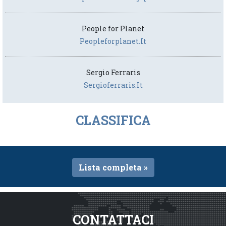
People for Planet
Peopleforplanet.it
Sergio Ferraris
Sergioferraris.it
CLASSIFICA
Lista completa »
CONTATTACI