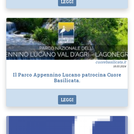
LEGGI
cuorebasilicata.it
18.03.2024
Il Parco Appennino Lucano patrocina Cuore
Basilicata.
LEGGI