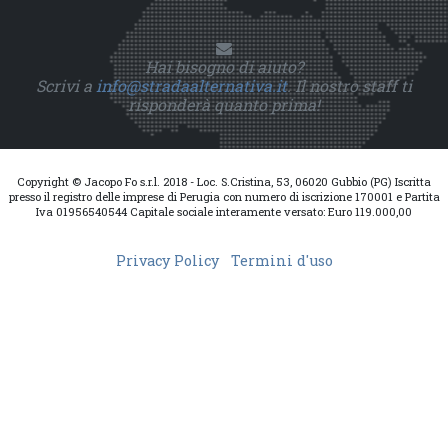
Hai bisogno di aiuto?
Scrivi a
info@stradaalternativa.it
. Il nostro staff ti
risponderà quanto prima!
Copyright © Jacopo Fo s.r.l. 2018 - Loc. S.Cristina, 53, 06020 Gubbio (PG) Iscritta
presso il registro delle imprese di Perugia con numero di iscrizione 170001 e Partita
Iva 01956540544 Capitale sociale interamente versato: Euro 119.000,00
Privacy Policy
Termini d'uso