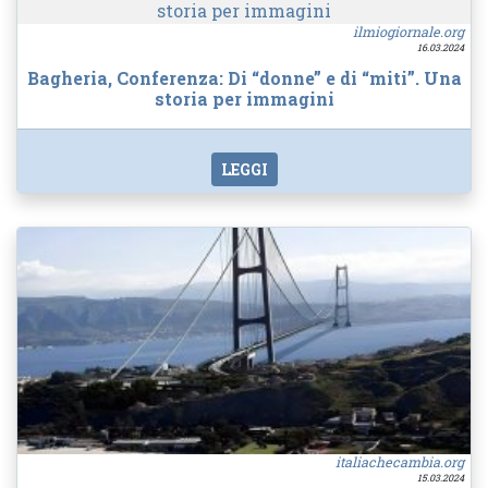
ilmiogiornale.org
16.03.2024
Bagheria, Conferenza: Di “donne” e di “miti”. Una
storia per immagini
LEGGI
italiachecambia.org
15.03.2024