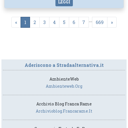
LEGGI
...
«
1
2
3
4
5
6
7
669
»
Aderiscono a Stradaalternativa.it
AmbienteWeb
Ambienteweb.org
Archivio Blog Franca Rame
Archivioblog.francarame.it