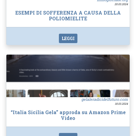
20.03.2024
ESEMPI DI SOFFERENZA A CAUSA DELLA
POLIOMIELITE
LEGGI
gelaleradicidelfuturo.com
18.03.2024
“Italia Sicilia Gela” approda su Amazon Prime
Video