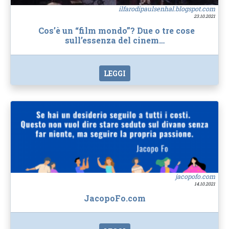
ilfarodipaulsenhal.blogspot.com
23.10.2021
Cos’è un “film mondo”? Due o tre cose
sull’essenza del cinem…
LEGGI
jacopofo.com
14.10.2021
JacopoFo.com