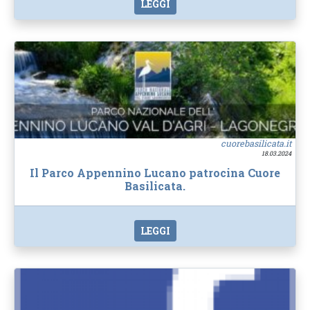
LEGGI
cuorebasilicata.it
18.03.2024
Il Parco Appennino Lucano patrocina Cuore
Basilicata.
LEGGI