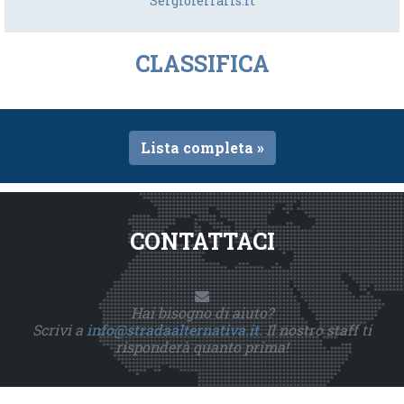
Sergioferraris.it
CLASSIFICA
Lista completa »
CONTATTACI
Hai bisogno di aiuto?
Scrivi a
info@stradaalternativa.it
. Il nostro staff ti
risponderà quanto prima!