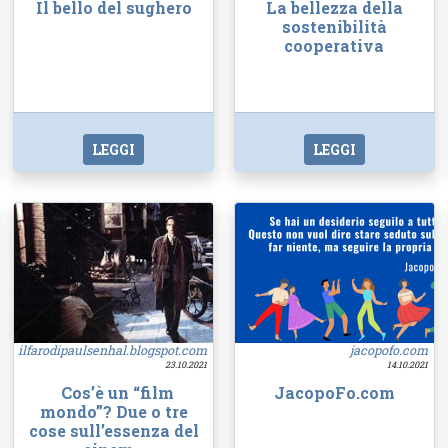
Il bello del sughero
La bellezza della
sostenibilità
cooperativa
LEGGI
LEGGI
ilfarodipaulsenhal.blogspot.com
jacopofo.com
23.10.2021
14.10.2021
Cos’è un “film
JacopoFo.com
mondo”? Due o tre
cose sull’essenza del