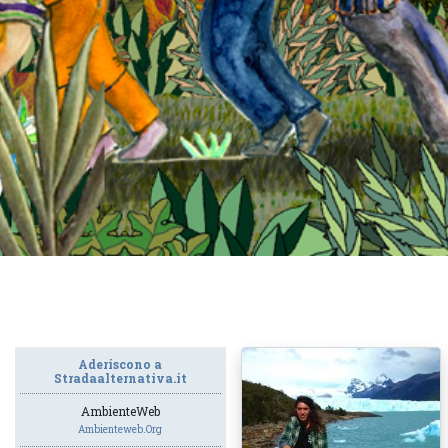
Aderiscono a
Stradaalternativa.it
AmbienteWeb
Ambienteweb.org