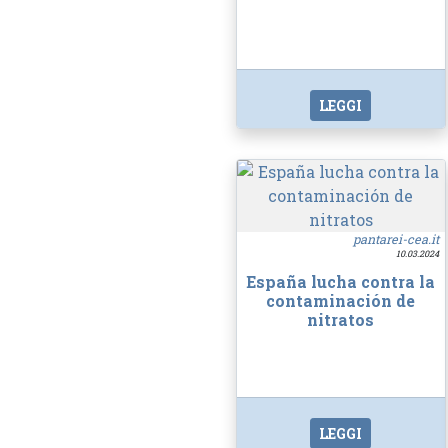
LEGGI
pantarei-cea.it
10.03.2024
España lucha contra la
contaminación de
nitratos
LEGGI