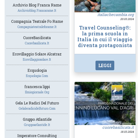
Archivio Blog Franca Rame
Archivioblog.francarame.it
italiachecambia.org
20.03.2024
Compagnia Teatrale Fo Rame
Travel Counseling®:
Compagniateatraleforame.it
la prima scuola in
CuoreBasilicata
Italia in cui il viaggio
Cuorebasilicata.it
diventa protagonista
Ecovillaggio Solare Alcatraz
Ecovillaggiosolare.it
LEGGI
Ecquologia
Ecquologia.com
francesca lippi
Ilmiogiornale.org
Gela Le Radici Del Futuro
Gelaleradicidelfuturo.com
Gruppo Atlantide
Gruppoatlantide.it
cuorebasilicata.it
18.03.2024
Imperatore Consulting