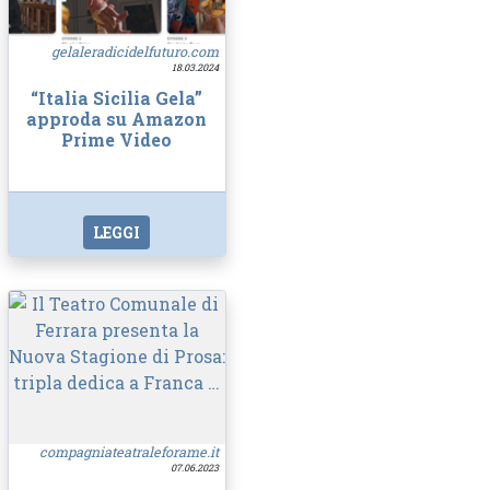
gelaleradicidelfuturo.com
18.03.2024
“Italia Sicilia Gela”
approda su Amazon
Prime Video
LEGGI
compagniateatraleforame.it
07.06.2023