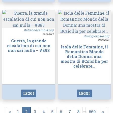
italiachecambia.org
08.03.2024
ilmiogiornale.org
Guerra, la grande
08.03.2024
escalation di cui non
Isola delle Femmine, il
non sai nulla – #893
Romantico Mondo
della Donna: una
mostra di BCsicilia per
celebrare…
LEGGI
LEGGI
...
«
1
2
3
4
5
6
7
8
669
»