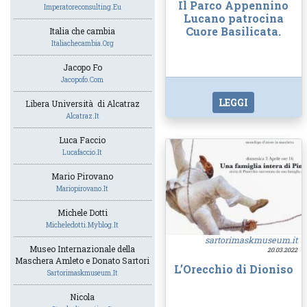
Il Parco Appennino
Imperatoreconsulting.eu
Lucano patrocina
Cuore Basilicata.
Italia che cambia
Italiachecambia.org
Jacopo Fo
Jacopofo.com
LEGGI
Libera Università di Alcatraz
Alcatraz.it
Luca Faccio
Lucafaccio.it
Mario Pirovano
Mariopirovano.it
Michele Dotti
Micheledotti.myblog.it
sartorimaskmuseum.it
Museo Internazionale della
20.03.2022
Maschera Amleto e Donato Sartori
L’Orecchio di Dioniso
Sartorimaskmuseum.it
Nicola