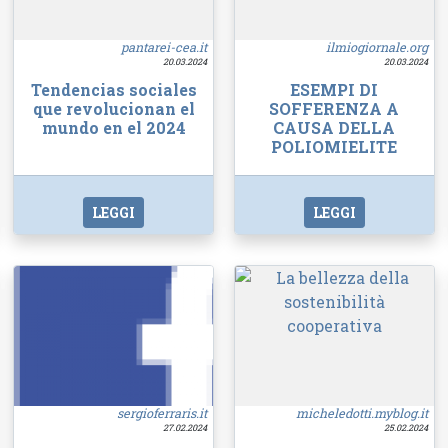
pantarei-cea.it
ilmiogiornale.org
20.03.2024
20.03.2024
Tendencias sociales
ESEMPI DI
que revolucionan el
SOFFERENZA A
mundo en el 2024
CAUSA DELLA
POLIOMIELITE
LEGGI
LEGGI
sergioferraris.it
micheledotti.myblog.it
27.02.2024
25.02.2024