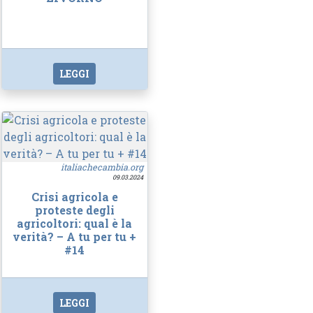
LEGGI
italiachecambia.org
09.03.2024
Crisi agricola e
proteste degli
agricoltori: qual è la
verità? – A tu per tu +
#14
LEGGI