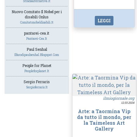
Stradaalternativa.it
Nuovo Comitato Il Nobel per i
disabili Onlus
LEGGI
Comitatonobeldisabili.it
pantarei-cea.it
Pantarei-Cea.it
Paul Senhal
Ilfarodipaulsenhal.blogspot.com
People for Planet
Peopleforplanet.it
Sergio Ferraris
Sergioferraris.it
ilmiogiornale.org
12.03.2024
Arte: a Taormina Vip
da tutto il mondo, per
la Taimeless Art
Gallery