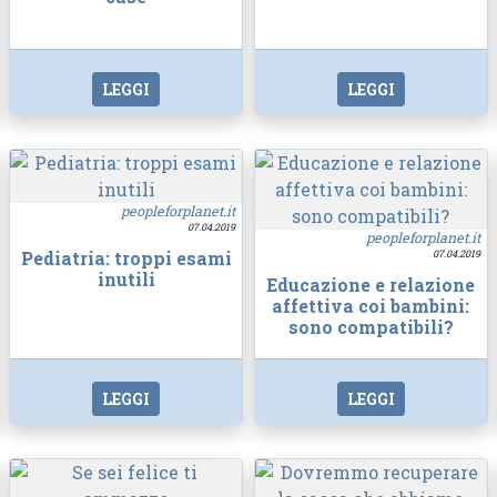
LEGGI
LEGGI
peopleforplanet.it
07.04.2019
peopleforplanet.it
Pediatria: troppi esami
07.04.2019
inutili
Educazione e relazione
affettiva coi bambini:
sono compatibili?
LEGGI
LEGGI