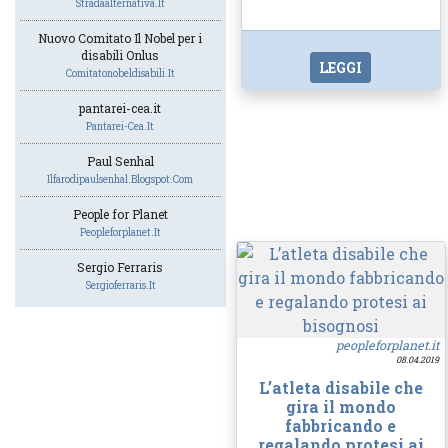
Stradaalternativa.it
Nuovo Comitato Il Nobel per i
disabili Onlus
LEGGI
Comitatonobeldisabili.it
pantarei-cea.it
Pantarei-Cea.it
Paul Senhal
Ilfarodipaulsenhal.blogspot.com
People for Planet
Peopleforplanet.it
Sergio Ferraris
Sergioferraris.it
peopleforplanet.it
08.04.2019
L’atleta disabile che
gira il mondo
fabbricando e
regalando protesi ai