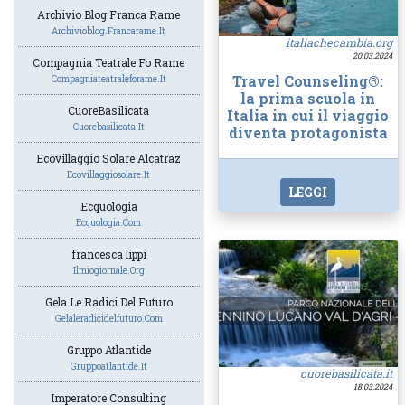
Archivio Blog Franca Rame
Archivioblog.francarame.it
italiachecambia.org
20.03.2024
Compagnia Teatrale Fo Rame
Travel Counseling®:
Compagniateatraleforame.it
la prima scuola in
CuoreBasilicata
Italia in cui il viaggio
Cuorebasilicata.it
diventa protagonista
Ecovillaggio Solare Alcatraz
Ecovillaggiosolare.it
LEGGI
Ecquologia
Ecquologia.com
francesca lippi
Ilmiogiornale.org
Gela Le Radici Del Futuro
Gelaleradicidelfuturo.com
Gruppo Atlantide
Gruppoatlantide.it
cuorebasilicata.it
18.03.2024
Imperatore Consulting