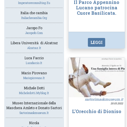
Il Parco Appennino
Imperatoreconsulting.eu
Lucano patrocina
Cuore Basilicata.
Italia che cambia
Italiachecambia.org
Jacopo Fo
Jacopofo.com
LEGGI
Libera Università di Alcatraz
Alcatraz.it
Luca Faccio
Lucafaccio.it
Mario Pirovano
Mariopirovano.it
Michele Dotti
Micheledotti.myblog.it
sartorimaskmuseum.it
Museo Internazionale della
20.03.2022
Maschera Amleto e Donato Sartori
L’Orecchio di Dioniso
Sartorimaskmuseum.it
Nicola