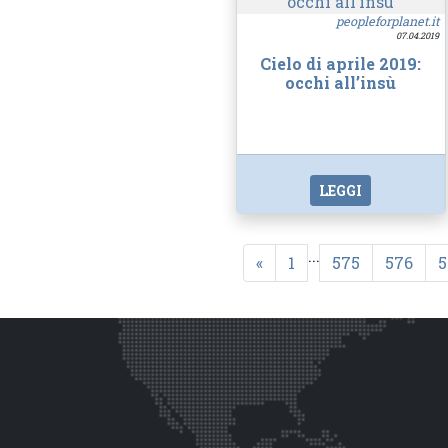
peopleforplanet.it
07.04.2019
Cielo di aprile 2019:
occhi all’insù
LEGGI
...
«
1
575
576