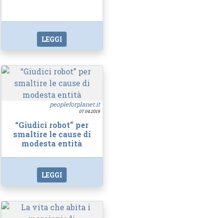
LEGGI
peopleforplanet.it
07.04.2019
“Giudici robot” per
smaltire le cause di
modesta entità
LEGGI