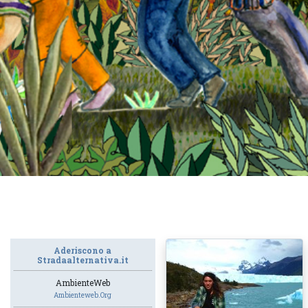
Aderiscono a
Stradaalternativa.it
AmbienteWeb
Ambienteweb.org