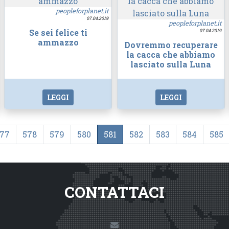
peopleforplanet.it
07.04.2019
peopleforplanet.it
Se sei felice ti
07.04.2019
ammazzo
Dovremmo recuperare
la cacca che abbiamo
lasciato sulla Luna
LEGGI
LEGGI
577
578
579
580
581
582
583
584
585
CONTATTACI