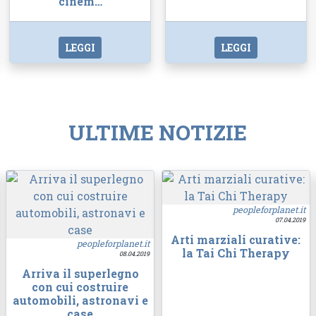
cinem…
LEGGI
LEGGI
ULTIME NOTIZIE
peopleforplanet.it
07.04.2019
Arti marziali curative:
peopleforplanet.it
la Tai Chi Therapy
08.04.2019
Arriva il superlegno
con cui costruire
automobili, astronavi e
case