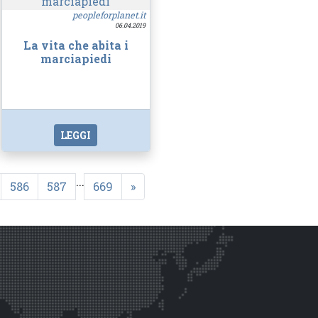
peopleforplanet.it
06.04.2019
La vita che abita i
marciapiedi
LEGGI
...
586
587
669
»