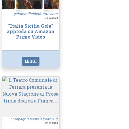
gelaleradicidelfuturo.com
18.03.2024
“Italia Sicilia Gela”
approda su Amazon
Prime Video
LEGGI
compagniateatraleforame.it
07.06.2023