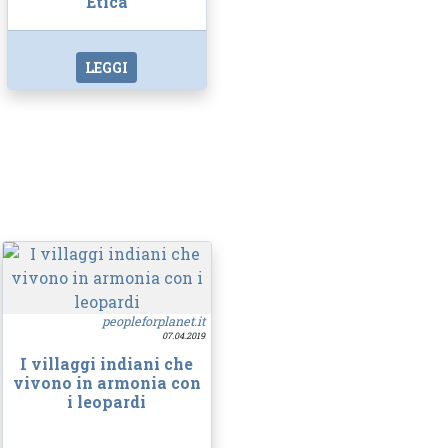
Etica
LEGGI
peopleforplanet.it
07.04.2019
I villaggi indiani che
vivono in armonia con
i leopardi