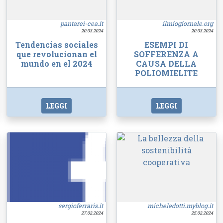
pantarei-cea.it
ilmiogiornale.org
20.03.2024
20.03.2024
Tendencias sociales
ESEMPI DI
que revolucionan el
SOFFERENZA A
mundo en el 2024
CAUSA DELLA
POLIOMIELITE
LEGGI
LEGGI
sergioferraris.it
micheledotti.myblog.it
27.02.2024
25.02.2024