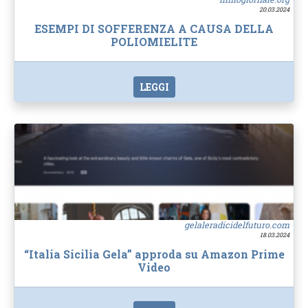
20.03.2024
ESEMPI DI SOFFERENZA A CAUSA DELLA
POLIOMIELITE
LEGGI
gelaleradicidelfuturo.com
18.03.2024
“Italia Sicilia Gela” approda su Amazon Prime
Video