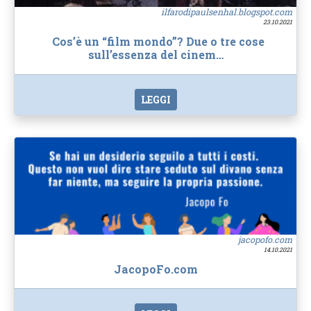
ilfarodipaulsenhal.blogspot.com
23.10.2021
Cos’è un “film mondo”? Due o tre cose
sull’essenza del cinem…
LEGGI
jacopofo.com
14.10.2021
JacopoFo.com