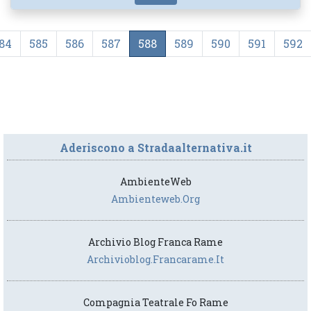
84
585
586
587
588
589
590
591
592
Aderiscono a Stradaalternativa.it
AmbienteWeb
Ambienteweb.org
Archivio Blog Franca Rame
Archivioblog.francarame.it
Compagnia Teatrale Fo Rame