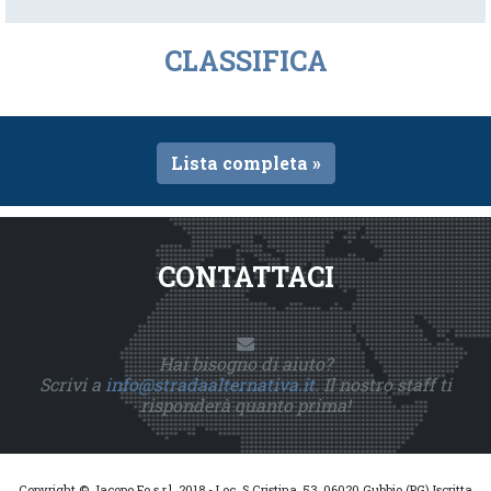
CLASSIFICA
Lista completa »
CONTATTACI
Hai bisogno di aiuto?
Scrivi a
info@stradaalternativa.it
. Il nostro staff ti
risponderà quanto prima!
Copyright © Jacopo Fo s.r.l. 2018 - Loc. S.Cristina, 53, 06020 Gubbio (PG) Iscritta