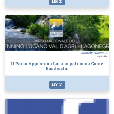
LEGGI
cuorebasilicata.it
18.03.2024
Il Parco Appennino Lucano patrocina Cuore
Basilicata.
LEGGI