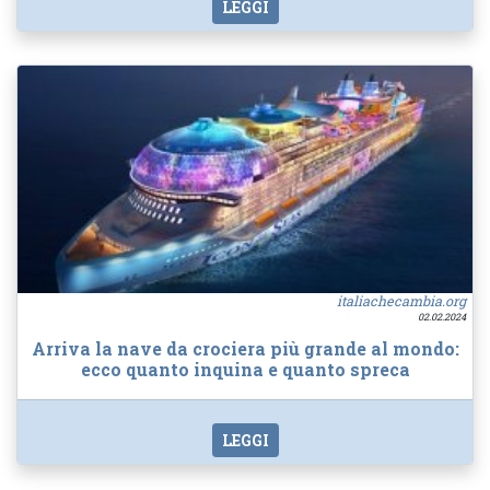
LEGGI
italiachecambia.org
02.02.2024
Arriva la nave da crociera più grande al mondo:
ecco quanto inquina e quanto spreca
LEGGI