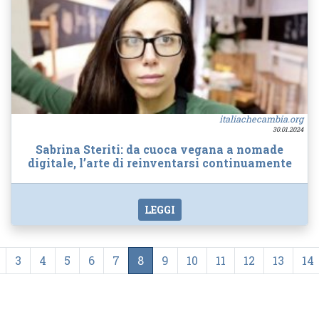
italiachecambia.org
30.01.2024
Sabrina Steriti: da cuoca vegana a nomade
digitale, l’arte di reinventarsi continuamente
LEGGI
3
4
5
6
7
8
9
10
11
12
13
14