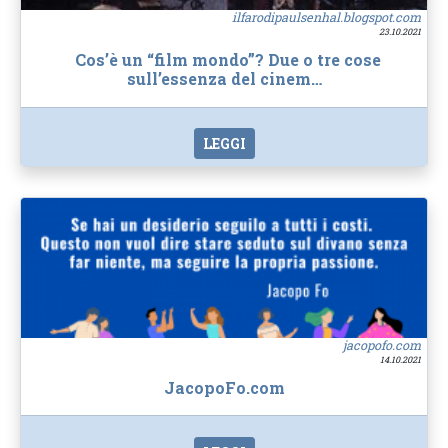
ilfarodipaulsenhal.blogspot.com
23.10.2021
Cos’è un “film mondo”? Due o tre cose
sull’essenza del cinem…
LEGGI
jacopofo.com
14.10.2021
JacopoFo.com