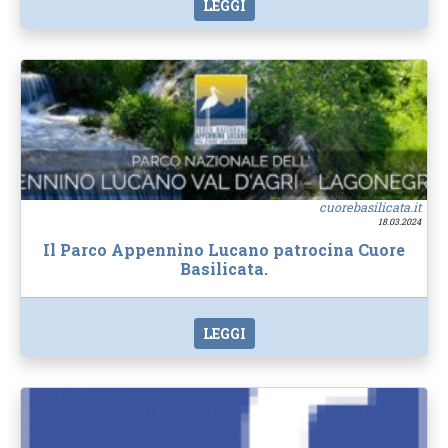
LEGGI
cuorebasilicata.it
18.03.2024
Il Parco Appennino Lucano patrocina Cuore
Basilicata.
LEGGI