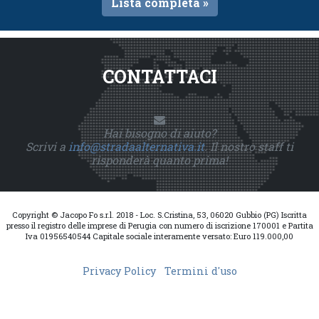
Lista completa »
CONTATTACI
Hai bisogno di aiuto?
Scrivi a
info@stradaalternativa.it
. Il nostro staff ti
risponderà quanto prima!
Copyright © Jacopo Fo s.r.l. 2018 - Loc. S.Cristina, 53, 06020 Gubbio (PG) Iscritta
presso il registro delle imprese di Perugia con numero di iscrizione 170001 e Partita
Iva 01956540544 Capitale sociale interamente versato: Euro 119.000,00
Privacy Policy
Termini d'uso