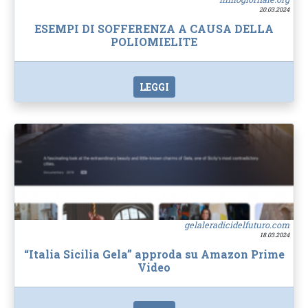
20.03.2024
ESEMPI DI SOFFERENZA A CAUSA DELLA
POLIOMIELITE
LEGGI
gelaleradicidelfuturo.com
18.03.2024
“Italia Sicilia Gela” approda su Amazon Prime
Video